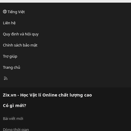
Tiếng Việt
Liên hệ
Quy định và Nội quy
Chính sách bảo mật
Trợ giúp
Trang chủ
R
S
S
Zix.vn - Học Vật lí Online chất lượng cao
Có gì mới?
Bài viết mới
Dòng thời gian