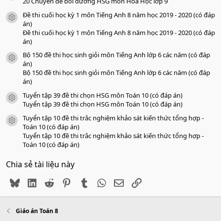
o
20 Chuyên đề bồi dưỡng HSG môn Hóa Học lớp 9
Đề thi cuối học kỳ 1 môn Tiếng Anh 8 năm học 2019 - 2020 (có đáp
icon tài liệu
án)
Đề thi cuối học kỳ 1 môn Tiếng Anh 8 năm học 2019 - 2020 (có đáp
án)
Bộ 150 đề thi học sinh giỏi môn Tiếng Anh lớp 6 các năm (có đáp
icon tài liệu
án)
Bộ 150 đề thi học sinh giỏi môn Tiếng Anh lớp 6 các năm (có đáp
án)
Tuyển tập 39 đề thi chọn HSG môn Toán 10 (có đáp án)
icon tài liệu
Tuyển tập 39 đề thi chọn HSG môn Toán 10 (có đáp án)
Tuyển tập 10 đề thi trắc nghiệm khảo sát kiến thức tổng hợp -
icon tài liệu
Toán 10 (có đáp án)
Tuyển tập 10 đề thi trắc nghiệm khảo sát kiến thức tổng hợp -
Toán 10 (có đáp án)
Chia sẻ tài liệu này
Bluesky
LinkedIn
Reddit
Pinterest
Tumblr
WhatsApp
Email
Link
Giáo án Toán 8