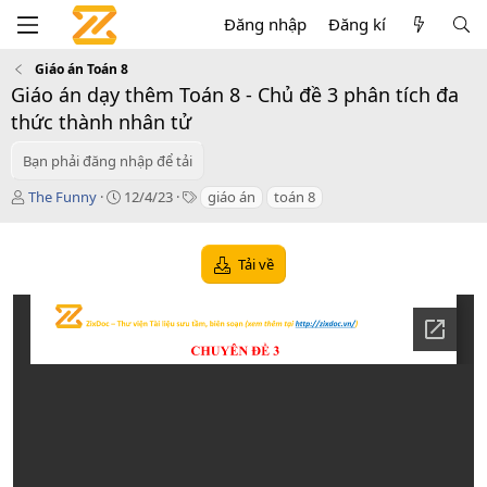
Đăng nhập
Đăng kí
Giáo án Toán 8
Giáo án dạy thêm Toán 8 - Chủ đề 3 phân tích đa
thức thành nhân tử
Bạn phải đăng nhập để tải
T
C
T
The Funny
12/4/23
giáo án
toán 8
á
r
a
c
e
g
g
a
s
Tải về
i
t
ả
i
o
n
d
a
t
e