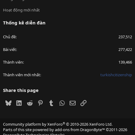
Hoạt động mới nhất
Thống kê diễn đàn
Chủ đề
237,512
Bài viết
277,422
Thành viên
139,466
Thành viên mới nhất
turkishcitizenship
Share this page
Bluesky
LinkedIn
Reddit
Pinterest
Tumblr
WhatsApp
Email
Link
®
Community platform by XenForo
© 2010-2026 XenForo Ltd.
Parts of this site powered by
add-ons from DragonByte™
©2011-2026