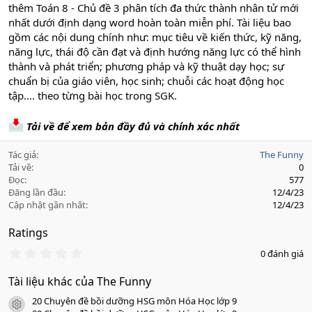
thêm Toán 8 - Chủ đề 3 phân tích đa thức thành nhân tử mới
nhất dưới định dạng word hoàn toàn miễn phí. Tài liệu bao
gồm các nội dung chính như: mục tiêu về kiến thức, kỹ năng,
năng lực, thái độ cần đạt và định hướng năng lực có thể hình
thành và phát triển; phương pháp và kỹ thuật dạy học; sự
chuẩn bị của giáo viên, học sinh; chuỗi các hoạt động học
tập.... theo từng bài học trong SGK.
Tải về để xem bản đầy đủ và chính xác nhất
Tác giả
The Funny
Tải về
0
Đọc
577
Đăng lần đầu
12/4/23
Cập nhật gần nhất
12/4/23
Ratings
0
0 đánh giá
.
0
Tài liệu khác của The Funny
0
s
20 Chuyên đề bồi dưỡng HSG môn Hóa Học lớp 9
a
icon tài liệu