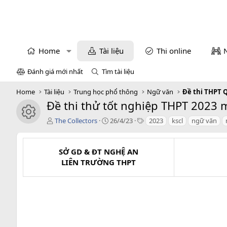
Home
Tài liệu
Thi online
Đánh giá mới nhất
Tìm tài liệu
Home
Tài liệu
Trung học phổ thông
Ngữ văn
Đề thi THPT 
Đề thi thử tốt nghiệp THPT 2023 m
icon tài liệu
T
C
T
The Collectors
26/4/23
2023
kscl
ngữ văn
á
r
a
c
e
g
g
a
s
SỞ GD & ĐT NGHỆ AN
i
t
LIÊN TRƯỜNG THPT
ả
i
o
n
d
a
t
e