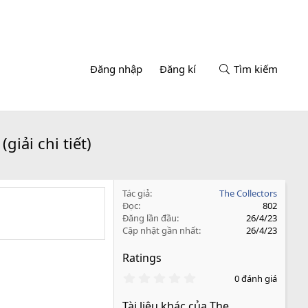
Đăng nhập
Đăng kí
Tìm kiếm
iải chi tiết)
Tác giả
The Collectors
Đọc
802
Đăng lần đầu
26/4/23
Cập nhật gần nhất
26/4/23
Ratings
0
0 đánh giá
.
0
Tài liệu khác của The
0