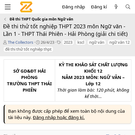
Đăng nhập
Đăng kí
Đề thi THPT Quốc gia môn Ngữ văn
Đề thi thử tốt nghiệp THPT 2023 môn Ngữ văn -
Lần 1 - THPT Thái Phiên - Hải Phòng (giải chi tiết)
T
C
T
The Collectors
26/4/23
2023
kscl
ngữ văn
ngữ văn 12
á
r
a
đề thi thử tốt nghiệp thpt
c
e
g
g
a
s
i
t
KỲ THI KHẢO SÁT CHẤT LƯỢNG
ả
i
SỞ GD&ĐT HẢI
KHỐI 12
o
PHÒNG
NĂM 2023 MÔN: NGỮ VĂN –
n
TRƯỜNG THPT THÁI
Lớp 12
d
PHIÊN
Thời gian làm bài: 120 phút, không
a
t
kể thời...
e
Bạn không được cấp phép để xem toàn bộ nội dung của
tài liệu này.
Đăng nhập hoặc đăng kí.