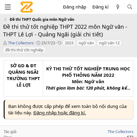
Đăng nhập
Đăng kí
Đề thi THPT Quốc gia môn Ngữ văn
Đề thi thử tốt nghiệp THPT 2022 môn Ngữ văn -
THPT Lê Lợi - Quảng Ngãi (giải chi tiết)
T
C
T
The Collectors
25/7/23
2023
ngữ văn
ngữ văn 12
á
r
a
đề thi thử tốt nghiệp
c
e
g
g
a
s
i
t
SỞ GD & ĐT
KỲ THI THỬ TỐT NGHIỆP TRUNG HỌC
ả
i
QUẢNG NGÃI
PHỔ THÔNG NĂM 2022
o
TRƯỜNG THPT
n
Môn: Ngữ văn
LÊ LỢI
d
Thời gian làm bài: 120 phút, không kể...
a
t
e
Bạn không được cấp phép để xem toàn bộ nội dung của
tài liệu này.
Đăng nhập hoặc đăng kí.
Tác giả
The Collectors