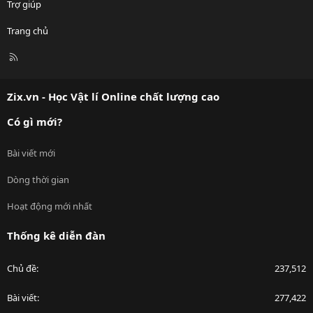
Trợ giúp
Trang chủ
R
S
S
Zix.vn - Học Vật lí Online chất lượng cao
Có gì mới?
Bài viết mới
Dòng thời gian
Hoạt động mới nhất
Thống kê diễn đàn
Chủ đề
237,512
Bài viết
277,422