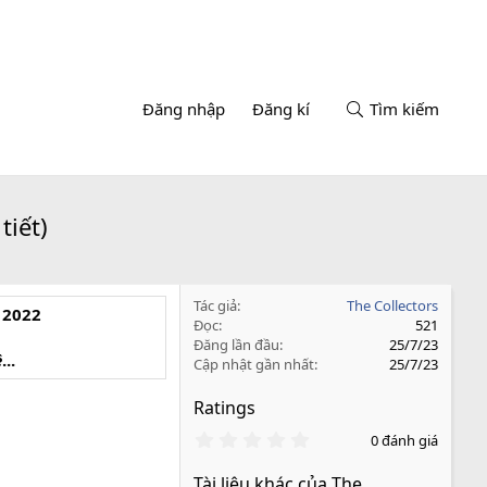
Đăng nhập
Đăng kí
Tìm kiếm
tiết)
Tác giả
The Collectors
 2022
Đọc
521
Đăng lần đầu
25/7/23
ề
...
Cập nhật gần nhất
25/7/23
Ratings
0
0 đánh giá
.
0
Tài liệu khác của The
0