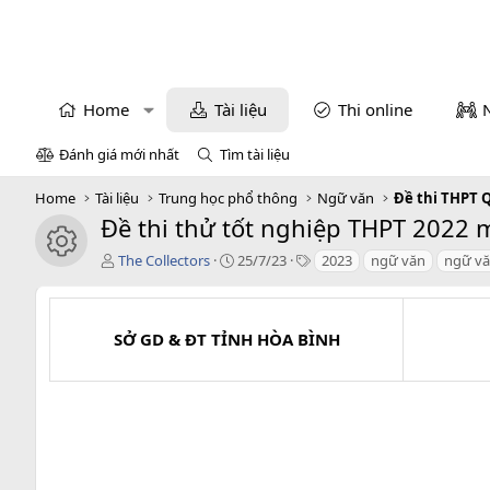
Home
Tài liệu
Thi online
Đánh giá mới nhất
Tìm tài liệu
Home
Tài liệu
Trung học phổ thông
Ngữ văn
Đề thi THPT 
Đề thi thử tốt nghiệp THPT 2022 m
icon tài liệu
T
C
T
The Collectors
25/7/23
2023
ngữ văn
ngữ vă
á
r
a
c
e
g
g
a
s
i
t
SỞ GD & ĐT TỈNH HÒA BÌNH
ả
i
o
n
d
a
t
e