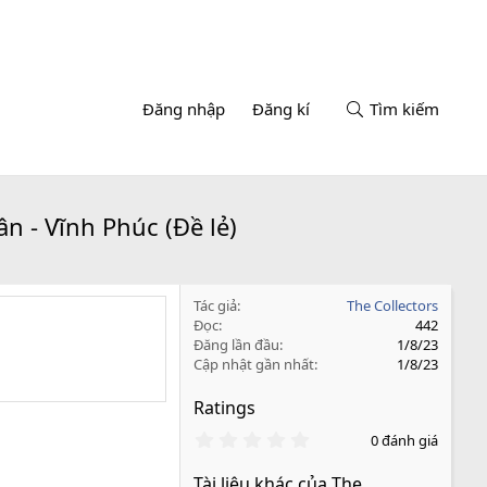
Đăng nhập
Đăng kí
Tìm kiếm
n - Vĩnh Phúc (Đề lẻ)
Tác giả
The Collectors
Đọc
442
Đăng lần đầu
1/8/23
Cập nhật gần nhất
1/8/23
Ratings
0
0 đánh giá
.
0
Tài liệu khác của The
0