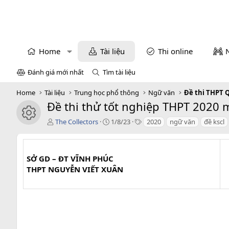
Home
Tài liệu
Thi online
Đánh giá mới nhất
Tìm tài liệu
Home
Tài liệu
Trung học phổ thông
Ngữ văn
Đề thi THPT 
Đề thi thử tốt nghiệp THPT 2020 m
icon tài liệu
T
C
T
The Collectors
1/8/23
2020
ngữ văn
đề kscl
á
r
a
c
e
g
g
a
s
i
t
SỞ GD – ĐT VĨNH PHÚC
ả
i
THPT NGUYỄN VIẾT XUÂN
o
n
d
a
t
e