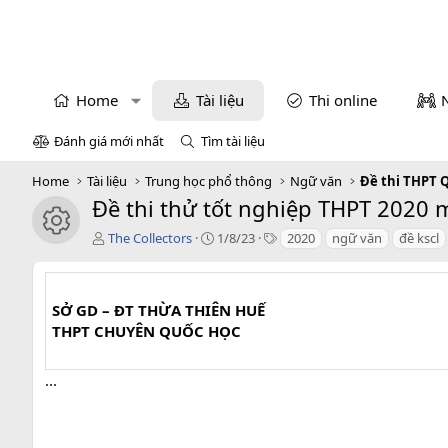
Home
Tài liệu
Thi online
Đánh giá mới nhất
Tìm tài liệu
Home
Tài liệu
Trung học phổ thông
Ngữ văn
Đề thi THPT 
Đề thi thử tốt nghiệp THPT 2020 m
icon tài liệu
T
C
T
The Collectors
1/8/23
2020
ngữ văn
đề kscl
á
r
a
c
e
g
g
a
s
i
t
SỞ GD – ĐT THỪA THIÊN HUẾ
ả
i
THPT CHUYÊN QUỐC HỌC
o
n
...
d
a
t
e