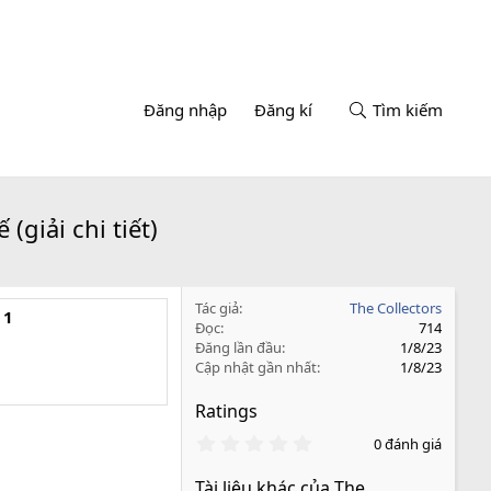
Đăng nhập
Đăng kí
Tìm kiếm
giải chi tiết)
Tác giả
The Collectors
 1
Đọc
714
Đăng lần đầu
1/8/23
Cập nhật gần nhất
1/8/23
Ratings
0
0 đánh giá
.
0
Tài liệu khác của The
0