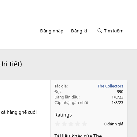
Đăng nhập
Đăng kí
Tìm kiếm
i tiết)
Tác giả
The Collectors
Đọc
390
Đăng lần đầu
1/8/23
Cập nhật gần nhất
1/8/23
 cả hàng ghế cuối
Ratings
0
0 đánh giá
.
0
Tài liệu khác của The
0