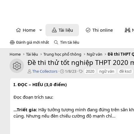
Home
Tài liệu
Thi online
Đánh giá mới nhất
Tìm tài liệu
Home
Tài liệu
Trung học phổ thông
Ngữ văn
Đề thi THPT 
Đề thi thử tốt nghiệp THPT 2020 mô
icon tài liệu
T
C
T
The Collectors
1/8/23
2020
ngữ văn
đề kscl
á
r
a
c
e
g
I. ĐỌC – HIỂU (3,0 điểm)
g
a
s
i
t
Đọc đoạn trích sau:
ả
i
o
n
...Triết gia:
Hãy tưởng tượng mình đang đứng trên sân khấu
d
cùng. Nhưng nếu đèn chiếu cường độ mạnh chỉ...
a
t
e