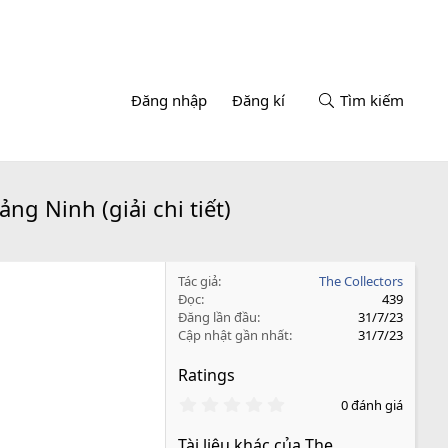
Đăng nhập
Đăng kí
Tìm kiếm
g Ninh (giải chi tiết)
Tác giả
The Collectors
Đọc
439
Đăng lần đầu
31/7/23
Cập nhật gần nhất
31/7/23
Ratings
0
0 đánh giá
.
0
Tài liệu khác của The
0