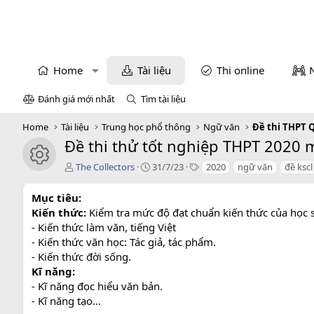
Home
Tài liệu
Thi online
Đánh giá mới nhất
Tìm tài liệu
Home
Tài liệu
Trung học phổ thông
Ngữ văn
Đề thi THPT 
Đề thi thử tốt nghiệp THPT 2020 m
icon tài liệu
T
C
T
The Collectors
31/7/23
2020
ngữ văn
đề kscl
á
r
a
c
e
g
Mục tiêu:
g
a
s
Kiến thức:
Kiểm tra mức độ đạt chuẩn kiến thức của học s
i
t
- Kiến thức làm văn, tiếng Việt
ả
i
- Kiến thức văn học: Tác giả, tác phẩm.
o
n
- Kiến thức đời sống.
d
Kĩ năng:
a
- Kĩ năng đọc hiểu văn bản.
t
- Kĩ năng tạo...
e