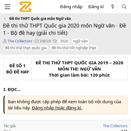
Đăng nhập
Đăng kí
Đề thi THPT Quốc gia môn Ngữ văn
Đề thi thử THPT Quốc gia 2020 môn Ngữ văn - Đề
1 - Bộ đề hay (giải chi tiết)
T
C
T
The Collectors
2/8/23
2020
ngữ văn
á
r
a
đề thi thử thpt quốc gia
đề thi thử tốt nghiệp thpt
c
e
g
g
a
s
i
t
ĐỀ THI THỬ THPT QUỐC GIA 2019 – 2020
ĐỀ SỐ 1
ả
i
MÔN THI: NGỮ VĂN
BỘ ĐỀ HAY
o
Thời gian làm bài: 120 phút
n
d
a
I. ĐỌC...
t
e
Bạn không được cấp phép để xem toàn bộ nội dung của
tài liệu này.
Đăng nhập hoặc đăng kí.
Tác giả
The Collectors