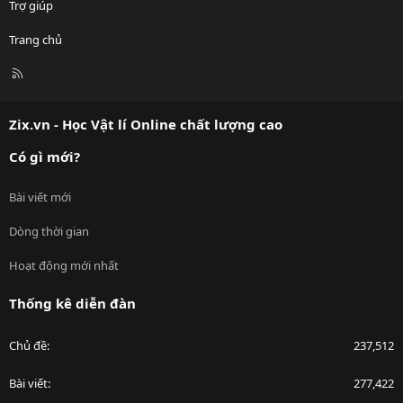
Trợ giúp
Trang chủ
R
S
S
Zix.vn - Học Vật lí Online chất lượng cao
Có gì mới?
Bài viết mới
Dòng thời gian
Hoạt động mới nhất
Thống kê diễn đàn
Chủ đề
237,512
Bài viết
277,422