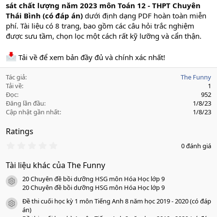
sát chất lượng năm 2023 môn Toán 12 - THPT Chuyên
Thái Bình (có đáp án)
dưới định dạng PDF hoàn toàn miễn
phí. Tài liệu có 8 trang, bao gồm các câu hỏi trắc nghiệm
được sưu tầm, chọn lọc một cách rất kỹ lưỡng và cẩn thận.
Tải về để xem bản đầy đủ và chính xác nhất!
Tác giả
The Funny
Tải về
1
Đọc
952
Đăng lần đầu
1/8/23
Cập nhật gần nhất
1/8/23
Ratings
0
0 đánh giá
.
0
Tài liệu khác của The Funny
0
s
20 Chuyên đề bồi dưỡng HSG môn Hóa Học lớp 9
a
icon tài liệu
o
20 Chuyên đề bồi dưỡng HSG môn Hóa Học lớp 9
Đề thi cuối học kỳ 1 môn Tiếng Anh 8 năm học 2019 - 2020 (có đáp
icon tài liệu
án)