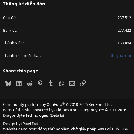
Thống kê diễn đàn
Chủ đề
237,512
Bài viết
277,422
Thành viên
139,464
Thành viên mới nhất
thaijbocom
Share this page
Bluesky
LinkedIn
Reddit
Pinterest
Tumblr
WhatsApp
Email
Link
®
Community platform by XenForo
© 2010-2026 XenForo Ltd.
Parts of this site powered by
add-ons from DragonByte™
©2011-2026
DragonByte Technologies
(
Details
)
Design by:
Pixel Exit
Website đang hoạt động thử nghiệm, chờ giấy phép MXH của Bộ TT &