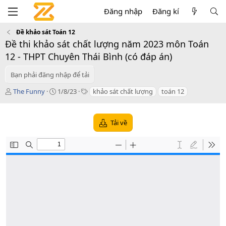
Đăng nhập
Đăng kí
Đề khảo sát Toán 12
Đề thi khảo sát chất lượng năm 2023 môn Toán
12 - THPT Chuyên Thái Bình (có đáp án)
Bạn phải đăng nhập để tải
T
C
T
The Funny
1/8/23
khảo sát chất lượng
toán 12
á
r
a
c
e
g
g
a
s
Tải về
i
t
ả
i
o
n
d
a
t
e