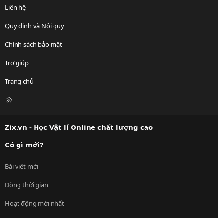
Liên hệ
Quy định và Nội quy
Chính sách bảo mật
Trợ giúp
Trang chủ
R
S
S
Zix.vn - Học Vật lí Online chất lượng cao
Có gì mới?
Bài viết mới
Dòng thời gian
Hoạt động mới nhất