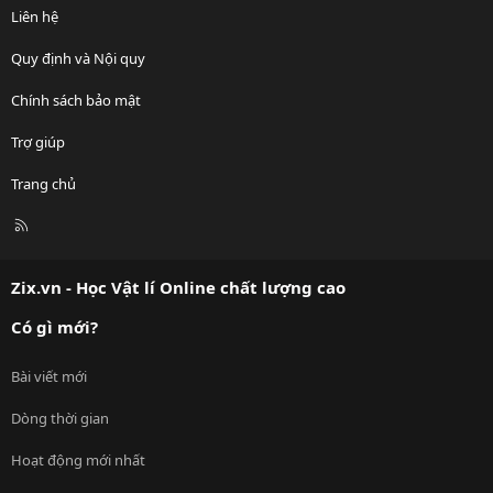
Liên hệ
Quy định và Nội quy
Chính sách bảo mật
Trợ giúp
Trang chủ
R
S
S
Zix.vn - Học Vật lí Online chất lượng cao
Có gì mới?
Bài viết mới
Dòng thời gian
Hoạt động mới nhất