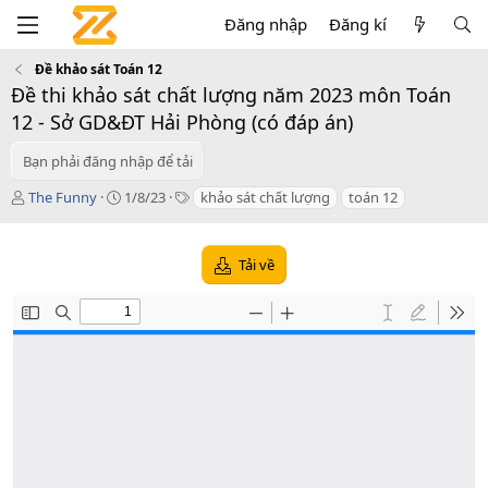
Đăng nhập
Đăng kí
Đề khảo sát Toán 12
Đề thi khảo sát chất lượng năm 2023 môn Toán
12 - Sở GD&ĐT Hải Phòng (có đáp án)
Bạn phải đăng nhập để tải
T
C
T
The Funny
1/8/23
khảo sát chất lượng
toán 12
á
r
a
c
e
g
g
a
s
Tải về
i
t
ả
i
o
n
d
a
t
e