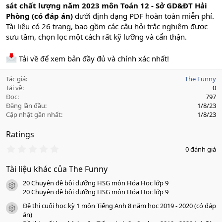
sát chất lượng năm 2023 môn Toán 12 - Sở GD&ĐT Hải
Phòng (có đáp án)
dưới định dạng PDF hoàn toàn miễn phí.
Tài liệu có 26 trang, bao gồm các câu hỏi trắc nghiệm được
sưu tầm, chọn lọc một cách rất kỹ lưỡng và cẩn thận.
Tải về để xem bản đầy đủ và chính xác nhất!
Tác giả
The Funny
Tải về
0
Đọc
797
Đăng lần đầu
1/8/23
Cập nhật gần nhất
1/8/23
Ratings
0
0 đánh giá
.
0
Tài liệu khác của The Funny
0
s
20 Chuyên đề bồi dưỡng HSG môn Hóa Học lớp 9
a
icon tài liệu
o
20 Chuyên đề bồi dưỡng HSG môn Hóa Học lớp 9
Đề thi cuối học kỳ 1 môn Tiếng Anh 8 năm học 2019 - 2020 (có đáp
icon tài liệu
án)