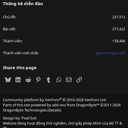
Thống kê diễn đàn
Chủ đề
237,512
Bài viết
277,422
Thành viên
139,446
Thành viên mới nhất
gamdomguncel9
Share this page
Bluesky
LinkedIn
Reddit
Pinterest
Tumblr
WhatsApp
Email
Link
®
Community platform by XenForo
© 2010-2026 XenForo Ltd.
Parts of this site powered by
add-ons from DragonByte™
©2011-2026
DragonByte Technologies
(
Details
)
Design by:
Pixel Exit
Website đang hoạt động thử nghiệm, chờ giấy phép MXH của Bộ TT &