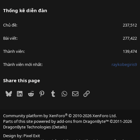
Thống kê diễn đàn
Chủ đề
237,512
Bài viết
277,422
Thành viên
139,474
Thành viên mới nhất
raykobegiris9
Share this page
Bluesky
LinkedIn
Reddit
Pinterest
Tumblr
WhatsApp
Email
Link
®
Community platform by XenForo
© 2010-2026 XenForo Ltd.
Parts of this site powered by
add-ons from DragonByte™
©2011-2026
DragonByte Technologies
(
Details
)
Design by:
Pixel Exit