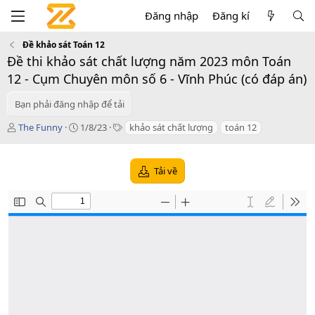
Đăng nhập
Đăng kí
Đề khảo sát Toán 12
Đề thi khảo sát chất lượng năm 2023 môn Toán
12 - Cụm Chuyên môn số 6 - Vĩnh Phúc (có đáp án)
Bạn phải đăng nhập để tải
T
C
T
The Funny
1/8/23
khảo sát chất lượng
toán 12
á
r
a
c
e
g
g
a
s
Tải về
i
t
ả
i
o
n
d
a
t
e