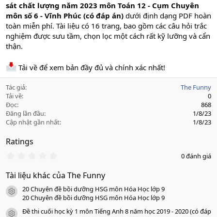
sát chất lượng năm 2023 môn Toán 12 - Cụm Chuyên
môn số 6 - Vĩnh Phúc (có đáp án)
dưới định dạng PDF hoàn
toàn miễn phí. Tài liệu có 16 trang, bao gồm các câu hỏi trắc
nghiệm được sưu tầm, chọn lọc một cách rất kỹ lưỡng và cẩn
thận.
Tải về để xem bản đầy đủ và chính xác nhất!
Tác giả
The Funny
Tải về
0
Đọc
868
Đăng lần đầu
1/8/23
Cập nhật gần nhất
1/8/23
Ratings
0
0 đánh giá
.
0
Tài liệu khác của The Funny
0
s
20 Chuyên đề bồi dưỡng HSG môn Hóa Học lớp 9
a
icon tài liệu
o
20 Chuyên đề bồi dưỡng HSG môn Hóa Học lớp 9
Đề thi cuối học kỳ 1 môn Tiếng Anh 8 năm học 2019 - 2020 (có đáp
icon tài liệu