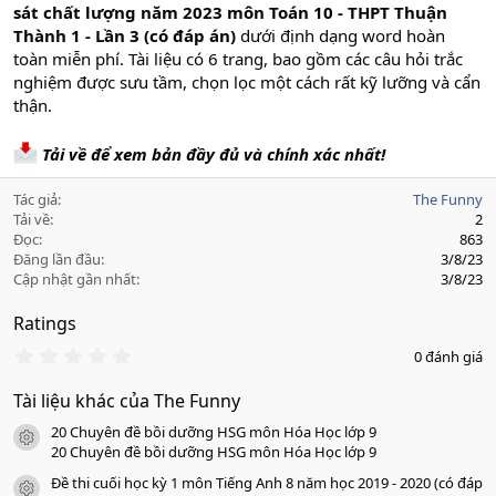
sát chất lượng năm 2023 môn Toán 10 - THPT Thuận
Thành 1 - Lần 3 (có đáp án)
dưới định dạng word hoàn
toàn miễn phí. Tài liệu có 6 trang, bao gồm các câu hỏi trắc
nghiệm được sưu tầm, chọn lọc một cách rất kỹ lưỡng và cẩn
thận.
Tải về để xem bản đầy đủ và chính xác nhất!
Tác giả
The Funny
Tải về
2
Đọc
863
Đăng lần đầu
3/8/23
Cập nhật gần nhất
3/8/23
Ratings
0
0 đánh giá
.
0
Tài liệu khác của The Funny
0
s
20 Chuyên đề bồi dưỡng HSG môn Hóa Học lớp 9
a
icon tài liệu
o
20 Chuyên đề bồi dưỡng HSG môn Hóa Học lớp 9
Đề thi cuối học kỳ 1 môn Tiếng Anh 8 năm học 2019 - 2020 (có đáp
icon tài liệu