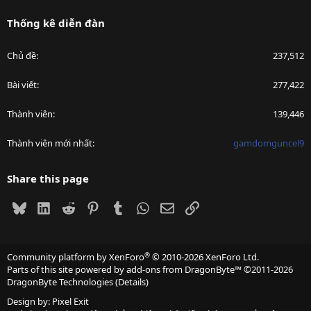
Thống kê diễn đàn
Chủ đề
237,512
Bài viết
277,422
Thành viên
139,446
Thành viên mới nhất
gamdomguncel9
Share this page
Bluesky
LinkedIn
Reddit
Pinterest
Tumblr
WhatsApp
Email
Link
®
Community platform by XenForo
© 2010-2026 XenForo Ltd.
Parts of this site powered by
add-ons from DragonByte™
©2011-2026
DragonByte Technologies
(
Details
)
Design by:
Pixel Exit