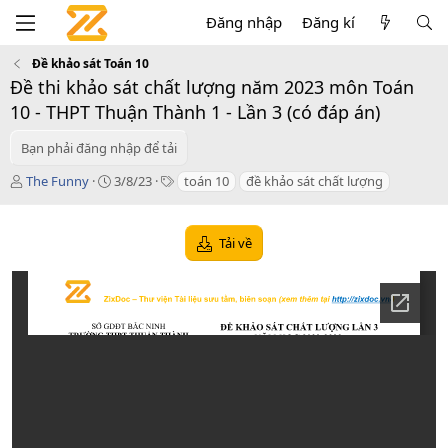
Đăng nhập
Đăng kí
Đề khảo sát Toán 10
Đề thi khảo sát chất lượng năm 2023 môn Toán
10 - THPT Thuận Thành 1 - Lần 3 (có đáp án)
Bạn phải đăng nhập để tải
T
C
T
The Funny
3/8/23
toán 10
đề khảo sát chất lượng
á
r
a
c
e
g
g
a
s
Tải về
i
t
ả
i
o
n
d
a
t
e