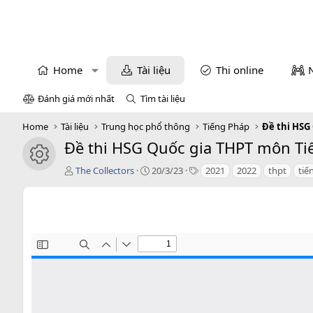
Home
Tài liệu
Thi online
Đánh giá mới nhất
Tìm tài liệu
Home
Tài liệu
Trung học phổ thông
Tiếng Pháp
Đề thi HSG
Đề thi HSG Quốc gia THPT môn Tiế
icon tài liệu
T
C
T
The Collectors
20/3/23
2021
2022
thpt
tiế
á
r
a
c
e
g
g
a
s
i
t
ả
i
o
n
d
a
t
e