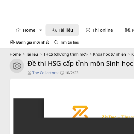
Home
Tài liệu
Thi online
Đánh giá mới nhất
Tìm tài liệu
Home
Tài liệu
THCS (chương trình mới)
Khoa học tự nhiên
K
Đề thi HSG cấp tỉnh môn Sinh học
icon tài liệu
T
C
The Collectors
10/2/23
á
r
c
e
g
a
i
t
ả
i
o
n
d
a
t
e