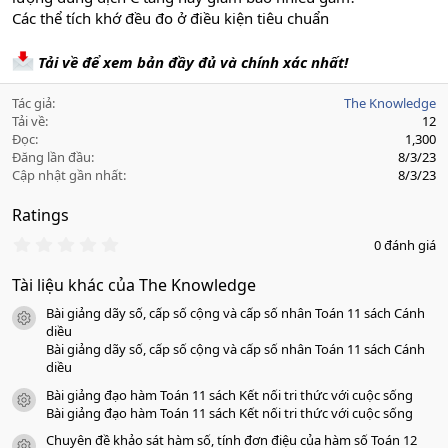
Các thể tích khớ đều đo ở điều kiện tiêu chuẩn
Tải về để xem bản đầy đủ và chính xác nhất!
Tác giả
The Knowledge
Tải về
12
Đọc
1,300
Đăng lần đầu
8/3/23
Cập nhật gần nhất
8/3/23
Ratings
0
0 đánh giá
.
0
Tài liệu khác của The Knowledge
0
s
Bài giảng dãy số, cấp số cộng và cấp số nhân Toán 11 sách Cánh
a
icon tài liệu
o
diều
Bài giảng dãy số, cấp số cộng và cấp số nhân Toán 11 sách Cánh
diều
Bài giảng đạo hàm Toán 11 sách Kết nối tri thức với cuộc sống
icon tài liệu
Bài giảng đạo hàm Toán 11 sách Kết nối tri thức với cuộc sống
Chuyên đề khảo sát hàm số, tính đơn điệu của hàm số Toán 12
icon tài liệu