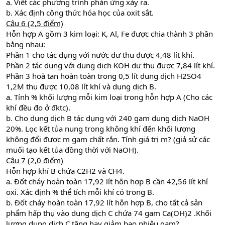
a. Viết các phương trình phản ứng xảy ra.
b. Xác định công thức hóa học của oxit sắt.
Câu 6 (2,5 điểm)
Hỗn hợp A gồm 3 kim loại: K, Al, Fe được chia thành 3 phần
bằng nhau:
Phần 1 cho tác dụng với nước dư thu được 4,48 lít khí.
Phần 2 tác dụng với dung dịch KOH dư thu được 7,84 lít khí.
Phần 3 hoà tan hoàn toàn trong 0,5 lít dung dịch H2SO4
1,2M thu được 10,08 lít khí và dung dịch B.
a. Tính % khối lượng mỗi kim loại trong hỗn hợp A (Cho các
khí đều đo ở đktc).
b. Cho dung dịch B tác dụng với 240 gam dung dịch NaOH
20%. Lọc kết tủa nung trong không khí đến khối lượng
không đổi được m gam chất rắn. Tính giá trị m? (giả sử các
muối tạo kết tủa đồng thời với NaOH).
Câu 7 (2,0 điểm)
Hỗn hợp khí B chứa C2H2 và CH4.
a. Đốt cháy hoàn toàn 17,92 lít hỗn hợp B cần 42,56 lít khí
oxi. Xác định % thể tích mỗi khí có trong B.
b. Đốt cháy hoàn toàn 17,92 lít hỗn hợp B, cho tất cả sản
phẩm hấp thụ vào dung dịch C chứa 74 gam Ca(OH)2 .Khối
lượng dung dịch C tăng hay giảm bao nhiêu gam?