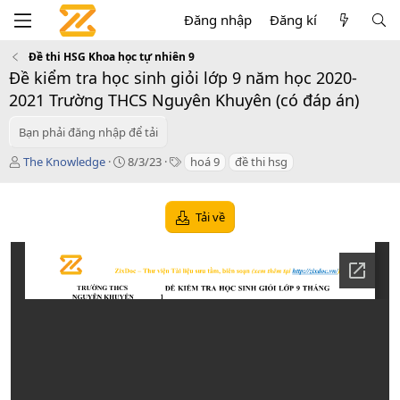
Đăng nhập
Đăng kí
Đề thi HSG Khoa học tự nhiên 9
Đề kiểm tra học sinh giỏi lớp 9 năm học 2020-
2021 Trường THCS Nguyên Khuyên (có đáp án)
Bạn phải đăng nhập để tải
T
C
T
The Knowledge
8/3/23
hoá 9
đề thi hsg
á
r
a
c
e
g
g
a
s
Tải về
i
t
ả
i
o
n
d
a
t
e