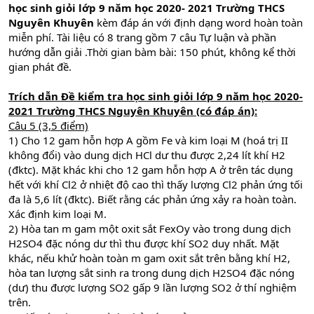
học sinh giỏi lớp 9 năm học 2020- 2021 Trường THCS
Nguyên Khuyên
kèm đáp án với định dạng word hoàn toàn
miễn phí. Tài liệu có 8 trang gồm 7 câu Tự luận và phần
hướng dẫn giải .Thời gian bàm bài: 150 phút, không kể thời
gian phát đề.
Trích
dẫn
Đề kiểm tra học sinh giỏi lớp 9 năm học 2020-
2021 Trường THCS Nguyên Khuyên (có đáp án):
Câu 5 (3,5 điểm)
1) Cho 12 gam hỗn hợp A gồm Fe và kim loại M (hoá trị II
không đổi) vào dung dịch HCl dư thu được 2,24 lít khí H2
(đktc). Mặt khác khi cho 12 gam hỗn hợp A ở trên tác dụng
hết với khí Cl2 ở nhiệt độ cao thì thấy lượng Cl2 phản ứng tối
đa là 5,6 lít (đktc). Biết rằng các phản ứng xảy ra hoàn toàn.
Xác định kim loại M.
2) Hòa tan m gam một oxit sắt FexOy vào trong dung dịch
H2SO4 đặc nóng dư thì thu được khí SO2 duy nhất. Mặt
khác, nếu khử hoàn toàn m gam oxit sắt trên bằng khí H2,
hòa tan lượng sắt sinh ra trong dung dịch H2SO4 đặc nóng
(dư) thu được lượng SO2 gấp 9 lần lượng SO2 ở thí nghiệm
trên.