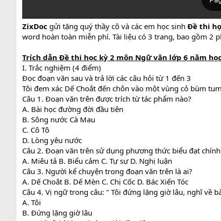
ZixDoc
gửi tặng quý thầy cô và các em học sinh
Đề thi họ
word hoàn toàn miễn phí. Tài liệu có 3 trang, bao gồm 2 
Trích dẫn Đề thi học kỳ 2 môn Ngữ văn lớp 6 năm học 20
I. Trắc nghiệm (4 điểm)
Đọc đoạn văn sau và trả lời các câu hỏi từ 1 đến 3
Tôi đem xác Dế Choắt đến chôn vào một vùng cỏ bùm tum. 
Câu 1. Đoạn văn trên được trích từ tác phẩm nào?
A. Bài học đường đời đầu tiên
B. Sông nước Cà Mau
C. Cô Tô
D. Lòng yêu nước
Câu 2. Đoạn văn trên sử dụng phương thức biểu đạt chính
A. Miêu tả B. Biểu cảm C. Tự sự D. Nghị luận
Câu 3. Người kể chuyện trong đoạn văn trên là ai?
A. Dế Choắt B. Dế Mèn C. Chị Cốc D. Bác Xiến Tóc
Câu 4. Vị ngữ trong câu: " Tôi đứng lặng giờ lâu, nghĩ về b
A. Tôi
B. Đứng lặng giờ lâu