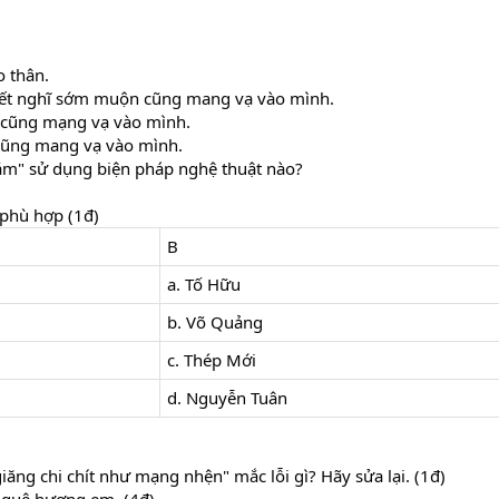
o thân.
biết nghĩ sớm muộn cũng mang vạ vào mình.
 cũng mạng vạ vào mình.
 cũng mang vạ vào mình.
nằm" sử dụng biện pháp nghệ thuật nào?
o phù hợp (1đ)
B
a. Tố Hữu
b. Võ Quảng
c. Thép Mới
d. Nguyễn Tuân
ng chi chít như mạng nhện" mắc lỗi gì? Hãy sửa lại. (1đ)