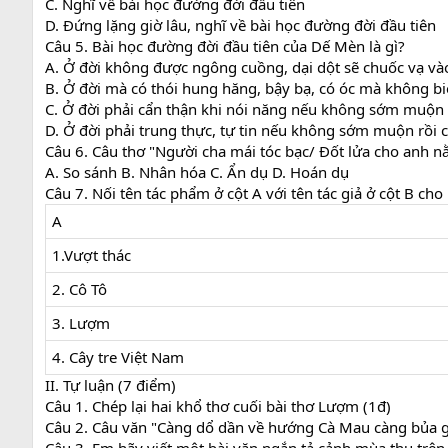
C. Nghĩ về bài học đường đời đầu tiên
D. Đứng lặng giờ lâu, nghĩ về bài học đường đời đầu tiên
Câu 5. Bài học đường đời đầu tiên của Dế Mèn là gì?
A. Ở đời không được ngông cuồng, dại dột sẽ chuốc vạ và
B. Ở đời mà có thói hung hăng, bậy bạ, có óc mà không 
C. Ở đời phải cẩn thận khi nói năng nếu không sớm muộn
D. Ở đời phải trung thực, tự tin nếu không sớm muộn rồi
Câu 6. Câu thơ "Người cha mái tóc bạc/ Đốt lửa cho anh 
A. So sánh B. Nhân hóa C. Ẩn dụ D. Hoán dụ
Câu 7. Nối tên tác phẩm ở cột A với tên tác giả ở cột B ch
A
1.Vượt thác
2. Cô Tô
3. Lượm
4. Cây tre Việt Nam
II. Tự luận (7 điểm)
Câu 1. Chép lại hai khổ thơ cuối bài thơ Lượm (1đ)
Câu 2. Câu văn "Càng dổ dần về hướng Cà Mau càng bủa giă