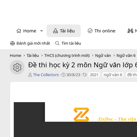
Home
Tài liệu
Thi online
Đánh giá mới nhất
Tìm tài liệu
Home
Tài liệu
THCS (chương trình mới)
Ngữ văn
Ngữ văn 6
Đề thi học kỳ 2 môn Ngữ văn lớp 6 
icon tài liệu
T
C
T
The Collectors
30/8/23
2021
ngữ văn 6
đề th
á
r
a
c
e
g
g
a
s
i
t
ả
i
o
n
d
a
t
e