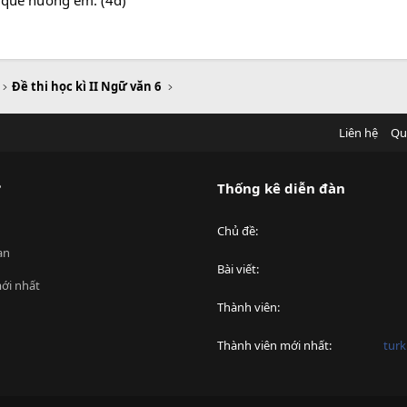
n quê hương em. (4đ)
Đề thi học kì II Ngữ văn 6
Liên hệ
Qu
?
Thống kê diễn đàn
Chủ đề
an
Bài viết
ới nhất
Thành viên
Thành viên mới nhất
turk