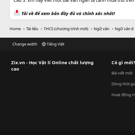
Câu 3. Em hãy viết một bài văn ngắn tả cảnh mùa thu trê
Tải về để xem bản đầy đủ và chính xác nhất!
Home
Tài liệu
THCS (chương trình mới)
Ngữ văn
Ngữ văn 6
Change width
Tiếng Việt
Zix.vn - Học Vật lí Online chất lượng
Có gì mới
cao
Bài viết mới
Dòng thời gi
Hoạt động m