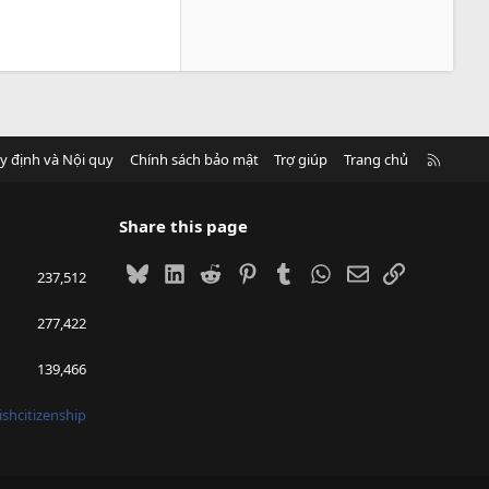
R
y định và Nội quy
Chính sách bảo mật
Trợ giúp
Trang chủ
S
S
Share this page
Bluesky
LinkedIn
Reddit
Pinterest
Tumblr
WhatsApp
Email
Link
237,512
277,422
139,466
ishcitizenship