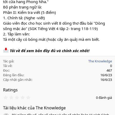
tới cửa hang Phong Nha."
Bộ phận trạng ngữ là:
Phần II: Kiểm tra viết (5 điểm)
1. Chính tả: (Nghe -viết)
Giáo viên đọc cho học sinh viết 8 dòng thơ đầu bài "Dòng
sông mặc áo" (SGK Tiếng Việt 4 tập 2- trang 118-119)
2. Tập làm văn:
Tả một cây có bóng mát (hoặc cây ăn quả) mà em biết.
Tải về để xem bản đầy đủ và chính xác nhất!
Tác giả
The Knowledge
Tải về
0
Đọc
467
Đăng lần đầu
16/6/23
Cập nhật gần nhất
16/6/23
Ratings
0
0 đánh giá
.
0
Tài liệu khác của The Knowledge
0
s
Bài giảng dãy số, cấp số cộng và cấp số nhân Toán 11 sách Cánh