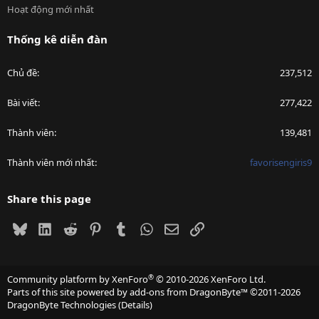
Hoạt động mới nhất
Thống kê diễn đàn
Chủ đề
237,512
Bài viết
277,422
Thành viên
139,481
Thành viên mới nhất
favorisengiris9
Share this page
Bluesky
LinkedIn
Reddit
Pinterest
Tumblr
WhatsApp
Email
Link
®
Community platform by XenForo
© 2010-2026 XenForo Ltd.
Parts of this site powered by
add-ons from DragonByte™
©2011-2026
DragonByte Technologies
(
Details
)