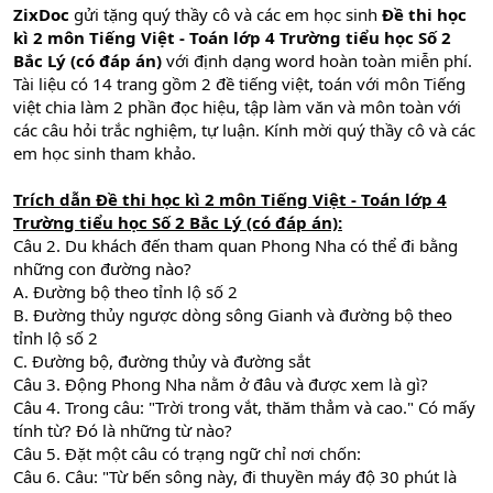
ZixDoc
gửi tặng quý thầy cô và các em học sinh
Đề thi học
kì 2 môn Tiếng Việt - Toán lớp 4
Trường tiểu học Số 2
Bắc Lý
(có đáp án)
với định dạng word hoàn toàn miễn phí.
Tài liệu có 14 trang gồm 2 đề tiếng việt, toán với môn Tiếng
việt chia làm 2 phần đọc hiệu, tập làm văn và môn toàn với
các câu hỏi trắc nghiệm, tự luận. Kính mời quý thầy cô và các
em học sinh tham khảo.
Trích dẫn
Đề thi học kì 2 môn Tiếng Việt - Toán lớp 4
Trường tiểu học Số 2 Bắc Lý
(có đáp án):
Câu 2. Du khách đến tham quan Phong Nha có thể đi bằng
những con đường nào?
A. Đường bộ theo tỉnh lộ số 2
B. Đường thủy ngược dòng sông Gianh và đường bộ theo
tỉnh lộ số 2
C. Đường bộ, đường thủy và đường sắt
Câu 3. Động Phong Nha nằm ở đâu và được xem là gì?
Câu 4. Trong câu: "Trời trong vắt, thăm thẳm và cao." Có mấy
tính từ? Đó là những từ nào?
Câu 5. Đặt một câu có trạng ngữ chỉ nơi chốn:
Câu 6. Câu: "Từ bến sông này, đi thuyền máy độ 30 phút là