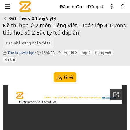
Đăng nhập
Đăng kí
Đề thi học kì II Tiếng Việt 4
Đề thi học kì 2 môn Tiếng Việt - Toán lớp 4 Trường
tiểu học Số 2 Bắc Lý (có đáp án)
Bạn phải đăng nhập để tải
T
C
T
The Knowledge
16/6/23
học kì 2
lớp 4
tiếng việt
á
r
a
đề thi
c
e
g
g
a
s
i
t
Tải về
ả
i
o
n
d
a
t
e