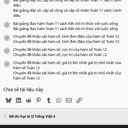
a
icon tài liệu
o
diều
Bài giảng dãy số, cấp số cộng và cấp số nhân Toán 11 sách Cánh
diều
Bài giảng đạo hàm Toán 11 sách Kết nối tri thức với cuộc sống
icon tài liệu
Bài giảng đạo hàm Toán 11 sách Kết nối tri thức với cuộc sống
Chuyên đề khảo sát hàm số, tính đơn điệu của hàm số Toán 12
icon tài liệu
Chuyên đề khảo sát hàm số, tính đơn điệu của hàm số Toán 12
Chuyên đề khảo sát hàm số, cực trị của hàm số Toán 12
icon tài liệu
Chuyên đề khảo sát hàm số, cực trị của hàm số Toán 12
Chuyên đề khảo sát hàm số, giá trị lớn nhất giá trị nhỏ nhất của
icon tài liệu
hàm số Toán 12
Chuyên đề khảo sát hàm số, giá trị lớn nhất giá trị nhỏ nhất của
hàm số Toán 12
Chia sẻ tài liệu này
Bluesky
LinkedIn
Reddit
Pinterest
Tumblr
WhatsApp
Email
Link
Đề thi học kì II Tiếng Việt 4