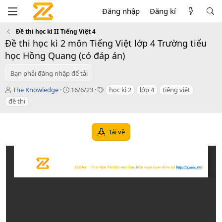
Đăng nhập
Đăng kí
Đề thi học kì II Tiếng Việt 4
Đề thi học kì 2 môn Tiếng Việt lớp 4 Trường tiểu
học Hồng Quang (có đáp án)
Bạn phải đăng nhập để tải
T
C
T
The Knowledge
16/6/23
học kì 2
lớp 4
tiếng việt
á
r
a
đề thi
c
e
g
g
a
s
i
t
Tải về
ả
i
o
n
d
a
t
e