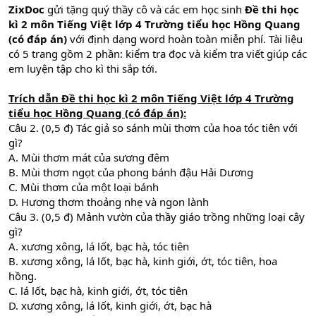
ZixDoc
gửi tặng quý thầy cô và các em học sinh
Đề thi học
kì 2 môn Tiếng Việt lớp 4
Trường tiểu học Hồng Quang
(có đáp án)
với định dạng word hoàn toàn miễn phí. Tài liệu
có 5 trang gồm 2 phần: kiểm tra đọc và kiểm tra viết giúp các
em luyện tập cho kì thi sắp tới.
Trích dẫn
Đề thi học kì 2 môn Tiếng Việt lớp 4
Trường
tiểu học Hồng Quang
(có đáp án):
Câu 2. (0,5 đ) Tác giả so sánh mùi thơm của hoa tóc tiên với
gì?
A. Mùi thơm mát của sương đêm
B. Mùi thơm ngọt của phong bánh đậu Hải Dương
C. Mùi thơm của một loại bánh
D. Hương thơm thoảng nhẹ và ngon lành
Câu 3. (0,5 đ) Mảnh vườn của thầy giáo trồng những loại cây
gì?
A. xương xông, lá lốt, bạc hà, tóc tiên
B. xương xông, lá lốt, bạc hà, kinh giới, ớt, tóc tiên, hoa
hồng.
C. lá lốt, bạc hà, kinh giới, ớt, tóc tiên
D. xương xông, lá lốt, kinh giới, ớt, bạc hà