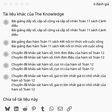
0
0 đánh giá
.
0
Tài liệu khác của The Knowledge
0
s
Bài giảng dãy số, cấp số cộng và cấp số nhân Toán 11 sách Cánh
a
icon tài liệu
o
diều
Bài giảng dãy số, cấp số cộng và cấp số nhân Toán 11 sách Cánh
diều
Bài giảng đạo hàm Toán 11 sách Kết nối tri thức với cuộc sống
icon tài liệu
Bài giảng đạo hàm Toán 11 sách Kết nối tri thức với cuộc sống
Chuyên đề khảo sát hàm số, tính đơn điệu của hàm số Toán 12
icon tài liệu
Chuyên đề khảo sát hàm số, tính đơn điệu của hàm số Toán 12
Chuyên đề khảo sát hàm số, cực trị của hàm số Toán 12
icon tài liệu
Chuyên đề khảo sát hàm số, cực trị của hàm số Toán 12
Chuyên đề khảo sát hàm số, giá trị lớn nhất giá trị nhỏ nhất của
icon tài liệu
hàm số Toán 12
Chuyên đề khảo sát hàm số, giá trị lớn nhất giá trị nhỏ nhất của
hàm số Toán 12
Chia sẻ tài liệu này
Bluesky
LinkedIn
Reddit
Pinterest
Tumblr
WhatsApp
Email
Link