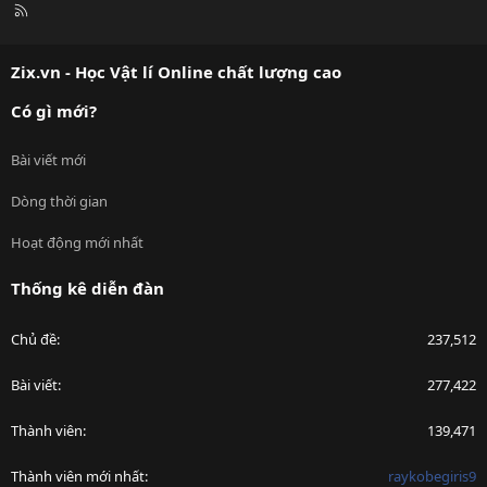
R
S
S
Zix.vn - Học Vật lí Online chất lượng cao
Có gì mới?
Bài viết mới
Dòng thời gian
Hoạt động mới nhất
Thống kê diễn đàn
Chủ đề
237,512
Bài viết
277,422
Thành viên
139,471
Thành viên mới nhất
raykobegiris9