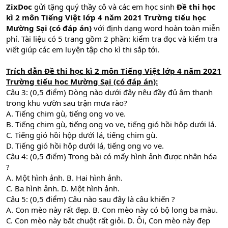
ZixDoc
gửi tặng quý thầy cô và các em học sinh
Đề thi học
kì 2 môn Tiếng Việt lớp 4 năm 2021 Trường tiểu học
Mường Sại (có đáp án)
với định dạng word hoàn toàn miễn
phí. Tài liệu có 5 trang gồm 2 phần: kiểm tra đọc và kiểm tra
viết giúp các em luyện tập cho kì thi sắp tới.
Trích dẫn
Đề thi học kì 2 môn Tiếng Việt lớp 4 năm 2021
Trường tiểu học Mường Sại (có đáp án)
:
Câu 3: (0,5 điểm) Dòng nào dưới đây nêu đầy đủ âm thanh
trong khu vườn sau trận mưa rào?
A. Tiếng chim gù, tiếng ong vo ve.
B. Tiếng chim gù, tiếng ong vo ve, tiếng gió hồi hộp dưới lá.
C. Tiếng gió hồi hộp dưới lá, tiếng chim gù.
D. Tiếng gió hồi hộp dưới lá, tiếng ong vo ve.
Câu 4: (0,5 điểm) Trong bài có mấy hình ảnh được nhân hóa
?
A. Một hình ảnh. B. Hai hình ảnh.
C. Ba hình ảnh. D. Một hình ảnh.
Câu 5: (0,5 điểm) Câu nào sau đây là câu khiến ?
A. Con mèo này rất đẹp. B. Con mèo này có bộ long ba màu.
C. Con mèo này bắt chuột rất giỏi. D. Ôi, Con mèo này đẹp