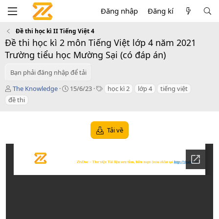
Đăng nhập
Đăng kí
Đề thi học kì II Tiếng Việt 4
Đề thi học kì 2 môn Tiếng Việt lớp 4 năm 2021
Trường tiểu học Mường Sại (có đáp án)
Bạn phải đăng nhập để tải
T
C
T
The Knowledge
15/6/23
học kì 2
lớp 4
tiếng việt
á
r
a
đề thi
c
e
g
g
a
s
i
t
Tải về
ả
i
o
n
d
a
t
e