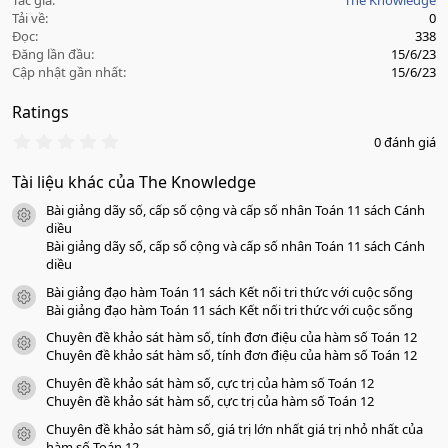
Tác giả
The Knowledge
Tải về
0
Đọc
338
Đăng lần đầu
15/6/23
Cập nhật gần nhất
15/6/23
Ratings
0
0 đánh giá
.
0
Tài liệu khác của The Knowledge
0
s
Bài giảng dãy số, cấp số cộng và cấp số nhân Toán 11 sách Cánh
a
icon tài liệu
o
diều
Bài giảng dãy số, cấp số cộng và cấp số nhân Toán 11 sách Cánh
diều
Bài giảng đạo hàm Toán 11 sách Kết nối tri thức với cuộc sống
icon tài liệu
Bài giảng đạo hàm Toán 11 sách Kết nối tri thức với cuộc sống
Chuyên đề khảo sát hàm số, tính đơn điệu của hàm số Toán 12
icon tài liệu
Chuyên đề khảo sát hàm số, tính đơn điệu của hàm số Toán 12
Chuyên đề khảo sát hàm số, cực trị của hàm số Toán 12
icon tài liệu
Chuyên đề khảo sát hàm số, cực trị của hàm số Toán 12
Chuyên đề khảo sát hàm số, giá trị lớn nhất giá trị nhỏ nhất của
icon tài liệu
hàm số Toán 12