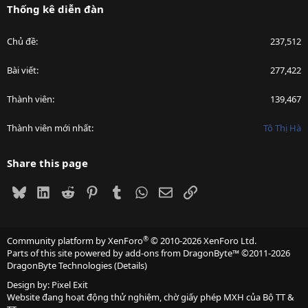
Thống kê diễn đàn
Chủ đề
237,512
Bài viết
277,422
Thành viên
139,467
Thành viên mới nhất
Tô Thị Hà
Share this page
Bluesky
LinkedIn
Reddit
Pinterest
Tumblr
WhatsApp
Email
Link
®
Community platform by XenForo
© 2010-2026 XenForo Ltd.
Parts of this site powered by
add-ons from DragonByte™
©2011-2026
DragonByte Technologies
(
Details
)
Design by:
Pixel Exit
Website đang hoạt động thử nghiệm, chờ giấy phép MXH của Bộ TT &