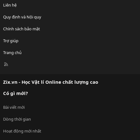
Liên hệ
Quy định và Nội quy
Chính sách bảo mật
Trợ giúp
Trang chủ
R
S
S
Zix.vn - Học Vật lí Online chất lượng cao
Có gì mới?
Bài viết mới
Dòng thời gian
Hoạt động mới nhất