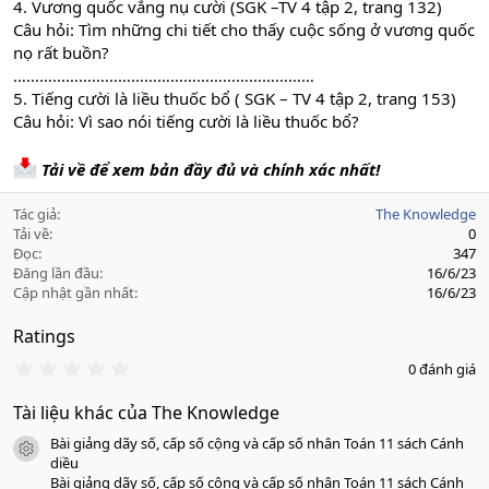
4. Vương quốc vắng nụ cười (SGK –TV 4 tập 2, trang 132)
Câu hỏi: Tìm những chi tiết cho thấy cuộc sống ở vương quốc
nọ rất buồn?
……………………………………………………………
5. Tiếng cười là liều thuốc bổ ( SGK – TV 4 tập 2, trang 153)
Câu hỏi: Vì sao nói tiếng cười là liều thuốc bổ?
Tải về để xem bản đầy đủ và chính xác nhất!
Tác giả
The Knowledge
Tải về
0
Đọc
347
Đăng lần đầu
16/6/23
Cập nhật gần nhất
16/6/23
Ratings
0
0 đánh giá
.
0
Tài liệu khác của The Knowledge
0
s
Bài giảng dãy số, cấp số cộng và cấp số nhân Toán 11 sách Cánh
a
icon tài liệu
o
diều
Bài giảng dãy số, cấp số cộng và cấp số nhân Toán 11 sách Cánh