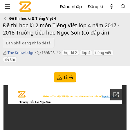
Đăng nhập
Đăng kí
Đề thi học kì II Tiếng Việt 4
Đề thi học kì 2 môn Tiếng Việt lớp 4 năm 2017 -
2018 Trường tiểu học Ngọc Sơn (có đáp án)
Bạn phải đăng nhập để tải
T
C
T
The Knowledge
16/6/23
học kì 2
lớp 4
tiếng việt
á
r
a
đề thi
c
e
g
g
a
s
i
t
Tải về
ả
i
o
n
d
a
t
e