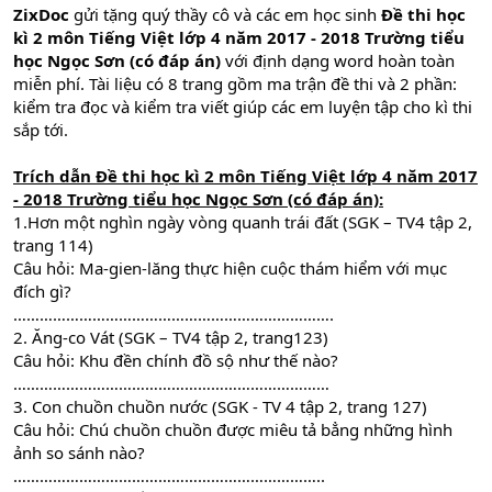
ZixDoc
gửi tặng quý thầy cô và các em học sinh
Đề thi học
kì 2 môn Tiếng Việt lớp 4 năm 2017 - 2018 Trường tiểu
học Ngọc Sơn (có đáp án)
với định dạng word hoàn toàn
miễn phí. Tài liệu có 8 trang gồm ma trận đề thi và 2 phần:
kiểm tra đọc và kiểm tra viết giúp các em luyện tập cho kì thi
sắp tới.
Trích dẫn
Đề thi học kì 2 môn Tiếng Việt lớp 4 năm 2017
- 2018 Trường tiểu học Ngọc Sơn (có đáp án):
1.Hơn một nghìn ngày vòng quanh trái đất (SGK – TV4 tập 2,
trang 114)
Câu hỏi: Ma-gien-lăng thực hiện cuộc thám hiểm với mục
đích gì?
……………………………………………………………….
2. Ăng-co Vát (SGK – TV4 tập 2, trang123)
Câu hỏi: Khu đền chính đồ sộ như thế nào?
………………………………………………………………
3. Con chuồn chuồn nước (SGK - TV 4 tập 2, trang 127)
Câu hỏi: Chú chuồn chuồn được miêu tả bẳng những hình
ảnh so sánh nào?
……………………………………………………………..