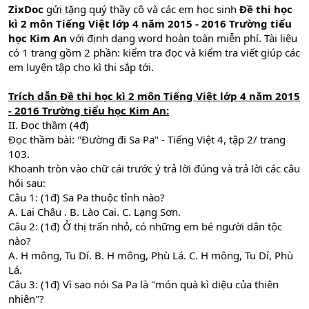
ZixDoc
gửi tặng quý thầy cô và các em học sinh
Đề thi học
kì 2 môn Tiếng Việt lớp 4 năm 2015 - 2016 Trường tiểu
học Kim An
với định dạng word hoàn toàn miễn phí. Tài liệu
có 1 trang gồm 2 phần: kiểm tra đọc và kiểm tra viết giúp các
em luyện tập cho kì thi sắp tới.
Trích dẫn
Đề thi học kì 2 môn Tiếng Việt lớp 4 năm 2015
- 2016 Trường tiểu học Kim An
:
II. Đọc thầm (4đ)
Đọc thầm bài: "Đường đi Sa Pa" - Tiếng Việt 4, tập 2/ trang
103.
Khoanh tròn vào chữ cái trước ý trả lời đúng và trả lời các câu
hỏi sau:
Câu 1: (1đ) Sa Pa thuộc tỉnh nào?
A. Lai Châu . B. Lào Cai. C. Lạng Sơn.
Câu 2: (1đ) Ở thị trấn nhỏ, có những em bé người dân tộc
nào?
A. H mông, Tu Dí. B. H mông, Phù Lá. C. H mông, Tu Dí, Phù
Lá.
Câu 3: (1đ) Vì sao nói Sa Pa là "món quà kì diệu của thiên
nhiên"?