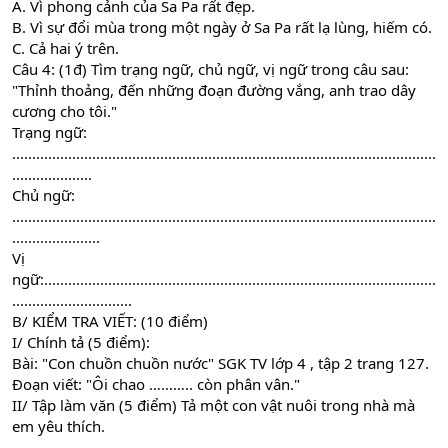
A. Vì phong cảnh của Sa Pa rất đẹp.
B. Vì sự đổi mùa trong một ngày ở Sa Pa rất lạ lùng, hiếm có.
C. Cả hai ý trên.
Câu 4: (1đ) Tìm trạng ngữ, chủ ngữ, vị ngữ trong câu sau:
"Thỉnh thoảng, đến những đoạn đường vắng, anh trao dây
cương cho tôi."
Trạng ngữ:
..........................................................................................................
....................
Chủ ngữ:
..........................................................................................................
......................
Vị
ngữ:..................................................................................................
..............................
B/ KIỂM TRA VIẾT: (10 điểm)
I/ Chính tả (5 điểm):
Bài: "Con chuồn chuồn nước" SGK TV lớp 4 , tập 2 trang 127.
Đoạn viết: "Ôi chao ……….. còn phân vân."
II/ Tập làm văn (5 điểm) Tả một con vật nuôi trong nhà mà
em yêu thích.