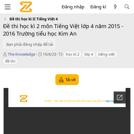
Đăng nhập
Đăng kí
Đề thi học kì II Tiếng Việt 4
Đề thi học kì 2 môn Tiếng Việt lớp 4 năm 2015 -
2016 Trường tiểu học Kim An
Bạn phải đăng nhập để tải
T
C
T
The Knowledge
15/6/23
học kì 2
lớp 4
tiếng việt
á
r
a
đề thi
c
e
g
g
a
s
i
t
Tải về
ả
i
o
n
d
a
t
e