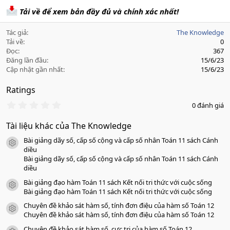
Tải về để xem bản đầy đủ và chính xác nhất!
Tác giả
The Knowledge
Tải về
0
Đọc
367
Đăng lần đầu
15/6/23
Cập nhật gần nhất
15/6/23
Ratings
0
0 đánh giá
.
0
Tài liệu khác của The Knowledge
0
s
Bài giảng dãy số, cấp số cộng và cấp số nhân Toán 11 sách Cánh
a
icon tài liệu
o
diều
Bài giảng dãy số, cấp số cộng và cấp số nhân Toán 11 sách Cánh
diều
Bài giảng đạo hàm Toán 11 sách Kết nối tri thức với cuộc sống
icon tài liệu
Bài giảng đạo hàm Toán 11 sách Kết nối tri thức với cuộc sống
Chuyên đề khảo sát hàm số, tính đơn điệu của hàm số Toán 12
icon tài liệu
Chuyên đề khảo sát hàm số, tính đơn điệu của hàm số Toán 12
Chuyên đề khảo sát hàm số, cực trị của hàm số Toán 12