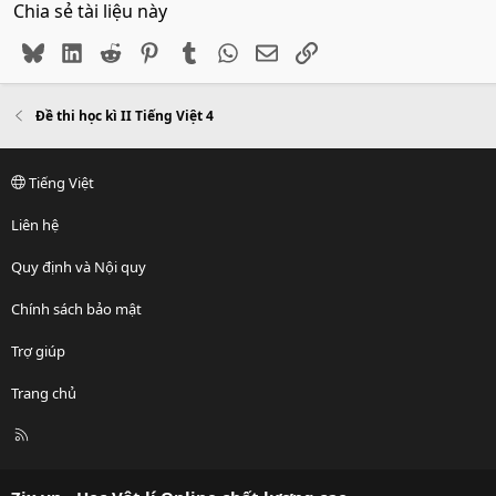
Chia sẻ tài liệu này
Bluesky
LinkedIn
Reddit
Pinterest
Tumblr
WhatsApp
Email
Link
Đề thi học kì II Tiếng Việt 4
Tiếng Việt
Liên hệ
Quy định và Nội quy
Chính sách bảo mật
Trợ giúp
Trang chủ
R
S
S