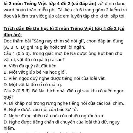
kì 2 môn Tiếng Việt lớp 4 đề 2 (có đáp án)
với định dạng
word hoàn toàn miễn phí. Tài liệu có 6 trang gồm 2 kiểm tra
đọc và kiểm tra viết giúp các em luyện tập cho kì thi sắp tới.
Trích dẫn
Đề thi học kì 2 môn Tiếng Việt lớp 4 đề 2 (có
đáp án)
:
Đọc thầm bài "Sáng nay chim sẻ nói gì", chọn đáp án đúng
(A, B, C, D) ghi ra giấy hoặc trả lời ngắn.
Câu 1 (0,5 đ). Trong giấc mơ, bé Na được ông Bụt ban cho
vật gì, vật đó có giá trị ra sao?
A. Viên đá quý rất đắt tiền.
B. Một vật giúp bé Na học giỏi.
C. Viên ngọc quý nghe được tiếng nói của loài vật.
D. Một vật là đồ cổ có giá trị.
Câu 2 (0,5 đ). Bé Na thích nhất điều gì sau khi có viên ngọc
quý?
A. Đi khắp nơi trong rừng nghe tiếng nói của các loài chim.
B. Nghe được câu nói của bác Sư Tử.
C. Nghe được nhều câu nói của nhiều người ở xa.
D. Nghe được tiếng chân di chuyển của loài thú dữ, nguy
hiểm.