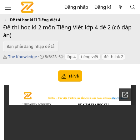
Đăng nhập
Đăng kí
Đề thi học kì II Tiếng Việt 4
Đề thi học kì 2 môn Tiếng Việt lớp 4 đề 2 (có đáp
án)
Bạn phải đăng nhập để tải
T
C
T
The Knowledge
8/6/23
lớp 4
tiếng việt
đề thi hk 2
á
r
a
c
e
g
g
a
s
Tải về
i
t
ả
i
o
n
d
a
t
e