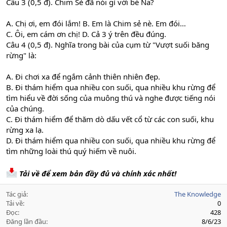
Câu 3 (0,5 đ). Chim Sẻ đã nói gì với bé Na?
A. Chị ơi, em đói lắm! B. Em là Chim sẻ nè. Em đói…
C. Ôi, em cám ơn chị! D. Cả 3 ý trên đều đúng.
Câu 4 (0,5 đ). Nghĩa trong bài của cụm từ "Vượt suối băng
rừng" là:
A. Đi chơi xa để ngắm cảnh thiên nhiên đẹp.
B. Đi thám hiểm qua nhiều con suối, qua nhiều khu rừng để
tìm hiểu về đời sống của muông thú và nghe được tiếng nói
của chúng.
C. Đi thám hiểm để thăm dò dấu vết cổ từ các con suối, khu
rừng xa lạ.
D. Đi thám hiểm qua nhiều con suối, qua nhiều khu rừng để
tìm những loài thú quý hiếm về nuôi.
Tải về để xem bản đầy đủ và chính xác nhất!
Tác giả
The Knowledge
Tải về
0
Đọc
428
Đăng lần đầu
8/6/23