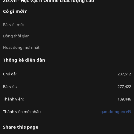
Zix.vn - Học Vật lí Online chất lượng cao
Có gì mới?
Bài viết mới
Dòng thời gian
Hoạt động mới nhất
Thống kê diễn đàn
Chủ đề
237,512
Bài viết
277,422
Thành viên
139,446
Thành viên mới nhất
gamdomguncel9
Share this page