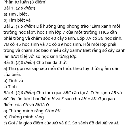
Phần tự luận (8 điểm)
Bài 1. (
2,0 điểm
)
a) Tìm , biết .
b) Tìm biết và
Bài 2. (
1,5 điểm
) Để hưởng ứng phong trào "Làm xanh môi
trường học tập", học sinh lớp 7 của một trường THCS cần
phải trồng và chăm sóc 40 cây xanh. Lớp 7A có 36 học sinh,
7B có 45 học sinh và 7C có 39 học sinh. Hỏi mỗi lớp phải
trồng và chăm sóc bao nhiêu cây xanh? Biết rằng số cây xanh
lần lượt tỉ lệ với số học sinh từng lớp.
Bài 3. (
2,0 điểm
) Cho hai đa thức:
a) Thu gọn và sắp xếp mỗi đa thức theo lũy thừa giảm dần
của biến.
b) Tính và
c) Tính
Bài 4. (
2,0 điểm
) Cho tam giác
ABC
cân tại
A
. Trên cạnh
AB
và
AC
lấy lần lượt hai điểm
H
và
K
sao cho
AH = AK
. Gọi giao
điểm của
CH
và
BK
là
O.
a) Chứng minh rằng
CH = BK.
b) Chứng minh rằng
c) Gọi
I
là giao điểm của
AO
và
BC
. So sánh độ dài
AB
và
AI.