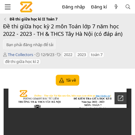
Đăng nhập
Đăng kí
Đề thi giữa học kì II Toán 7
Đề thi giữa học kỳ 2 môn Toán lớp 7 năm học
2022 - 2023 - TH & THCS Tây Hà Nội (có đáp án)
Bạn phải đăng nhập để tải
T
C
T
The Collectors
12/9/23
2022
2023
toán 7
á
r
a
đề thi giữa học kì 2
c
e
g
g
a
s
i
t
Tải về
ả
i
o
n
d
a
t
e