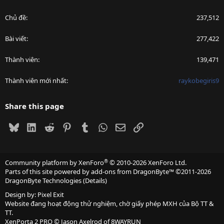
Chủ đề
237,512
Bài viết
277,422
Thành viên
139,471
Thành viên mới nhất
raykobegiris9
Share this page
Bluesky
LinkedIn
Reddit
Pinterest
Tumblr
WhatsApp
Email
Link
®
Community platform by XenForo
© 2010-2026 XenForo Ltd.
Parts of this site powered by
add-ons from DragonByte™
©2011-2026
DragonByte Technologies
(
Details
)
Design by:
Pixel Exit
Website đang hoạt động thử nghiệm, chờ giấy phép MXH của Bộ TT &
TT.
XenPorta 2 PRO
© Jason Axelrod of
8WAYRUN