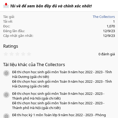
Tải về để xem bản đầy đủ và chính xác nhất!
Tác giả
The Collectors
Tải về
1
Đọc
1,070
Đăng lần đầu
12/9/23
Cập nhật gần nhất
12/9/23
Ratings
0
0 đánh giá
.
0
Tài liệu khác của The Collectors
0
s
Đề thi chọn học sinh giỏi môn Toán 9 năm học 2022 - 2023 - Tỉnh
a
icon tài liệu
o
Hải Dương (giải chi tiết)
Đề thi chọn học sinh giỏi môn Toán 9 năm học 2022 - 2023 - Tỉnh
Hải Dương (giải chi tiết)
Đề thi chọn học sinh giỏi môn Toán 9 năm học 2022 - 2023 -
icon tài liệu
Thành phố Hà Nội (giải chi tiết)
Đề thi chọn học sinh giỏi môn Toán 9 năm học 2022 - 2023 -
Thành phố Hà Nội (giải chi tiết)
Đề thi học kỳ 1 môn Toán lớp 9 năm học 2022 - 2023 - Phòng
icon tài liệu