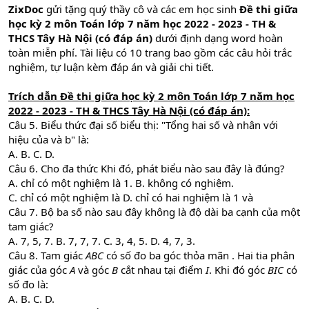
ZixDoc
gửi tặng quý thầy cô và các em học sinh
Đề thi giữa
học kỳ 2 môn Toán lớp 7 năm học 2022 - 2023 - TH &
THCS Tây Hà Nội (có đáp án)
dưới định dạng word hoàn
toàn miễn phí. Tài liệu có 10 trang bao gồm các câu hỏi trắc
nghiệm, tự luận kèm đáp án và giải chi tiết.
Trích dẫn Đề thi giữa học kỳ 2 môn Toán lớp 7 năm học
2022 - 2023 - TH & THCS Tây Hà Nội (có đáp án):
Câu 5. Biểu thức đại số biểu thị: "Tổng hai số và nhân với
hiệu của và b" là:
A. B. C. D.
Câu 6. Cho đa thức Khi đó, phát biểu nào sau đây là đúng?
A. chỉ có một nghiệm là 1. B. không có nghiệm.
C. chỉ có một nghiệm là D. chỉ có hai nghiệm là 1 và
Câu 7. Bộ ba số nào sau đây không là độ dài ba cạnh của một
tam giác?
A. 7, 5, 7. B. 7, 7, 7. C. 3, 4, 5. D. 4, 7, 3.
Câu 8. Tam giác
ABC
có số đo ba góc thỏa mãn . Hai tia phân
giác của góc
A
và góc
B
cắt nhau tại điểm
I
. Khi đó góc
BIC
có
số đo là:
A. B. C. D.