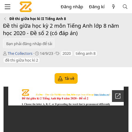
Đăng nhập
Đăng kí
Đề thi giữa học kì II Tiếng Anh 8
Đề thi giữa học kỳ 2 môn Tiếng Anh lớp 8 năm
học 2020 - Đề số 2 (có đáp án)
Bạn phải đăng nhập để tải
T
C
T
The Collectors
14/9/23
2020
tiếng anh 8
á
r
a
đề thi giữa học kì 2
c
e
g
g
a
s
i
t
Tải về
ả
i
o
n
d
a
t
e