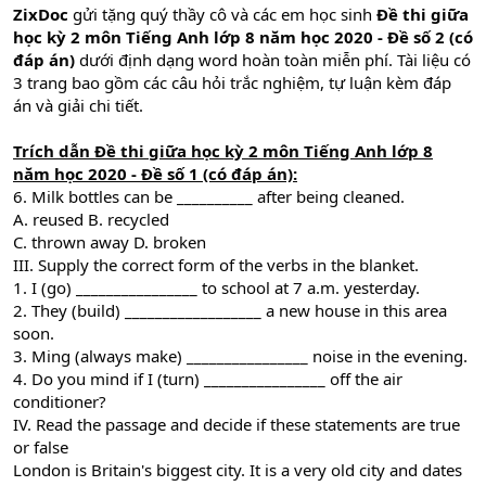
ZixDoc
gửi tặng quý thầy cô và các em học sinh
Đề thi giữa
học kỳ 2 môn Tiếng Anh lớp 8 năm học 2020 - Đề số 2 (có
đáp án)
dưới định dạng word hoàn toàn miễn phí. Tài liệu có
3 trang bao gồm các câu hỏi trắc nghiệm, tự luận kèm đáp
án và giải chi tiết.
Trích dẫn Đề thi giữa học kỳ 2 môn Tiếng Anh lớp 8
năm học 2020 - Đề số 1 (có đáp án):
6. Milk bottles can be __________ after being cleaned.
A. reused B. recycled
C. thrown away D. broken
III. Supply the correct form of the verbs in the blanket.
1. I (go) ________________ to school at 7 a.m. yesterday.
2. They (build) __________________ a new house in this area
soon.
3. Ming (always make) ________________ noise in the evening.
4. Do you mind if I (turn) ________________ off the air
conditioner?
IV. Read the passage and decide if these statements are true
or false
London is Britain's biggest city. It is a very old city and dates