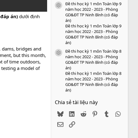
Đề thi học kỳ 1 môn Toán lớp 9
icon tài liệu
năm học 2022 - 2023 - Phòng
GD&ĐT TP Ninh Bình (có đáp
 đáp án)
dưới định
án)
Đề thi học kỳ 1 môn Toán lớp 9
năm học 2022 - 2023 - Phòng
GD&ĐT TP Ninh Bình (có đáp
án)
, dams, bridges and
Đề thi học kỳ 1 môn Toán lớp 8
icon tài liệu
tment, but this month,
năm học 2022 - 2023 - Phòng
ot of time outdoors,
GD&ĐT TP Ninh Bình (có đáp
án)
 testing a model of
Đề thi học kỳ 1 môn Toán lớp 8
năm học 2022 - 2023 - Phòng
GD&ĐT TP Ninh Bình (có đáp
án)
Chia sẻ tài liệu này
Bluesky
LinkedIn
Reddit
Pinterest
Tumblr
WhatsA
Email
Link