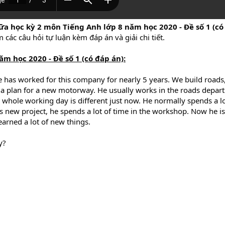
ữa học kỳ 2 môn Tiếng Anh lớp 8 năm học 2020 - Đề số 1 (có
các câu hỏi tự luận kèm đáp án và giải chi tiết.
m học 2020 - Đề số 1 (có đáp án):
e has worked for this company for nearly 5 years. We build roads
 a plan for a new motorway. He usually works in the roads depar
s whole working day is different just now. He normally spends a l
is new project, he spends a lot of time in the workshop. Now he is
earned a lot of new things.
y?