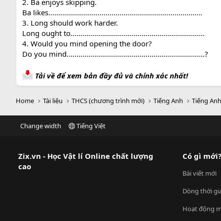
2. Ba enjoys skipping.
Ba likes..............................................................................
3. Long should work harder.
Long ought to....................................................................
4. Would you mind opening the door?
Do you mind......................................................................?
Tải về để xem bản đầy đủ và chính xác nhất!
Home
Tài liệu
THCS (chương trình mới)
Tiếng Anh
Tiếng Anh
Change width
Tiếng Việt
Zix.vn - Học Vật lí Online chất lượng
Có gì mới
cao
Bài viết mới
Dòng thời gi
Hoạt động m