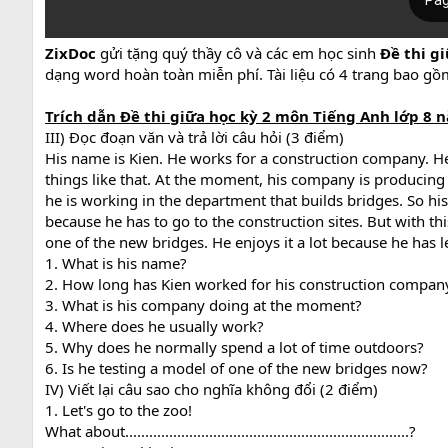
ZixDoc
gửi tặng quý thầy cô và các em học sinh
Đề thi gi
dạng word hoàn toàn miễn phí. Tài liệu có 4 trang bao gồm 
Trích dẫn Đề thi giữa học kỳ 2 môn Tiếng Anh lớp 8 nă
III) Đọc đoạn văn và trả lời câu hỏi (3 điểm)
His name is Kien. He works for a construction company. H
things like that. At the moment, his company is producing
he is working in the department that builds bridges. So hi
because he has to go to the construction sites. But with th
one of the new bridges. He enjoys it a lot because he has l
1. What is his name?
2. How long has Kien worked for his construction compan
3. What is his company doing at the moment?
4. Where does he usually work?
5. Why does he normally spend a lot of time outdoors?
6. Is he testing a model of one of the new bridges now?
IV) Viết lại câu sao cho nghĩa không đổi (2 điểm)
1. Let's go to the zoo!
What about.......................................................................?