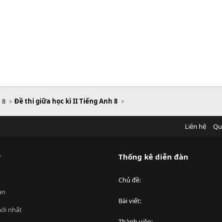
 8
Đề thi giữa học kì II Tiếng Anh 8
Liên hệ
Qu
?
Thống kê diễn đàn
Chủ đề
an
Bài viết
ới nhất
Thành viên