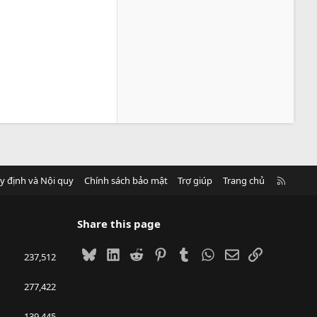
R
y định và Nội quy
Chính sách bảo mật
Trợ giúp
Trang chủ
S
S
Share this page
Bluesky
LinkedIn
Reddit
Pinterest
Tumblr
WhatsApp
Email
Link
237,512
277,422
139,445