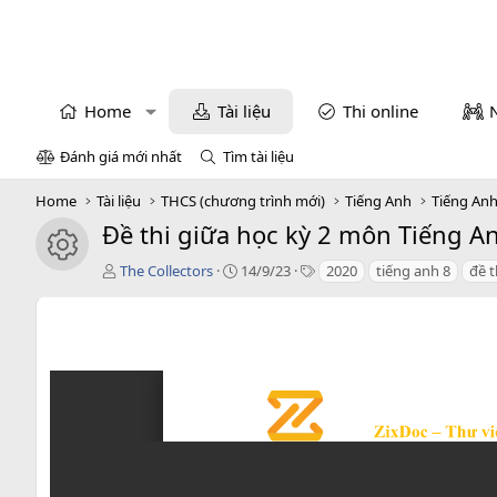
Home
Tài liệu
Thi online
Đánh giá mới nhất
Tìm tài liệu
Home
Tài liệu
THCS (chương trình mới)
Tiếng Anh
Tiếng Anh
Đề thi giữa học kỳ 2 môn Tiếng An
icon tài liệu
T
C
T
The Collectors
14/9/23
2020
tiếng anh 8
đề t
á
r
a
c
e
g
g
a
s
i
t
ả
i
o
n
d
a
t
e