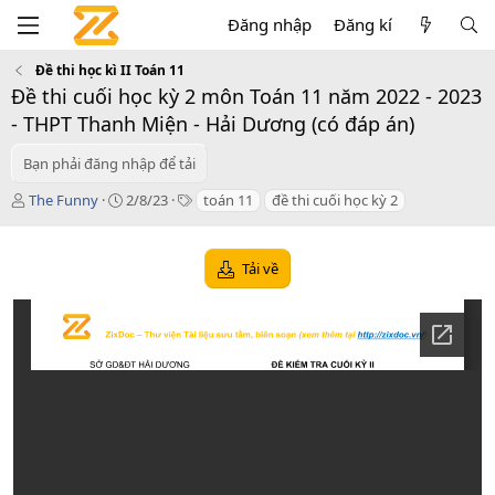
Đăng nhập
Đăng kí
Đề thi học kì II Toán 11
Đề thi cuối học kỳ 2 môn Toán 11 năm 2022 - 2023
- THPT Thanh Miện - Hải Dương (có đáp án)
Bạn phải đăng nhập để tải
T
C
T
The Funny
2/8/23
toán 11
đề thi cuối học kỳ 2
á
r
a
c
e
g
g
a
s
Tải về
i
t
ả
i
o
n
d
a
t
e