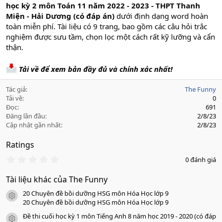
học kỳ 2 môn Toán 11 năm 2022 - 2023 - THPT Thanh
Miện - Hải Dương (có đáp án)
dưới định dạng word hoàn
toàn miễn phí. Tài liệu có 9 trang, bao gồm các câu hỏi trắc
nghiệm được sưu tầm, chọn lọc một cách rất kỹ lưỡng và cẩn
thận.
Tải về để xem bản đầy đủ và chính xác nhất!
Tác giả
The Funny
Tải về
0
Đọc
691
Đăng lần đầu
2/8/23
Cập nhật gần nhất
2/8/23
Ratings
0
0 đánh giá
.
0
Tài liệu khác của The Funny
0
s
20 Chuyên đề bồi dưỡng HSG môn Hóa Học lớp 9
a
icon tài liệu
o
20 Chuyên đề bồi dưỡng HSG môn Hóa Học lớp 9
Đề thi cuối học kỳ 1 môn Tiếng Anh 8 năm học 2019 - 2020 (có đáp
icon tài liệu