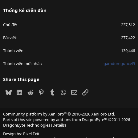
Thống kê diễn đàn
Chủ đề
237,512
Bài viết
277,422
Thành viên
139,446
Thành viên mới nhất
gamdomguncel9
Share this page
Bluesky
LinkedIn
Reddit
Pinterest
Tumblr
WhatsApp
Email
Link
®
Community platform by XenForo
© 2010-2026 XenForo Ltd.
Parts of this site powered by
add-ons from DragonByte™
©2011-2026
DragonByte Technologies
(
Details
)
Design by:
Pixel Exit