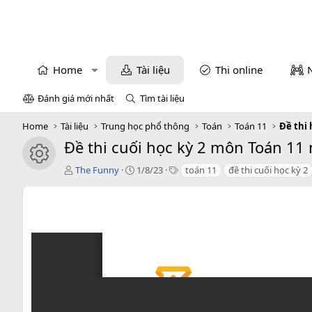
Home
Tài liệu
Thi online
Đánh giá mới nhất
Tìm tài liệu
Home
Tài liệu
Trung học phổ thông
Toán
Toán 11
Đề thi 
Đề thi cuối học kỳ 2 môn Toán 11
icon tài liệu
T
C
T
The Funny
1/8/23
toán 11
đề thi cuối học kỳ 2
á
r
a
c
e
g
g
a
s
i
t
ả
i
o
n
d
a
t
e