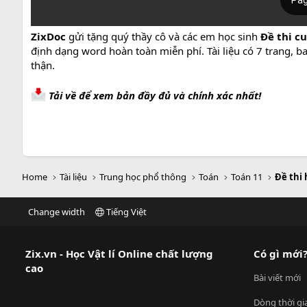
ZixDoc
gửi tặng quý thầy cô và các em học sinh
Đề thi c
định dạng word hoàn toàn miễn phí. Tài liệu có 7 trang, 
thận.
Tải về để xem bản đầy đủ và chính xác nhất!
Home
Tài liệu
Trung học phổ thông
Toán
Toán 11
Đề thi 
Change width
Tiếng Việt
Zix.vn - Học Vật lí Online chất lượng
Có gì mới
cao
Bài viết mới
Dòng thời gi