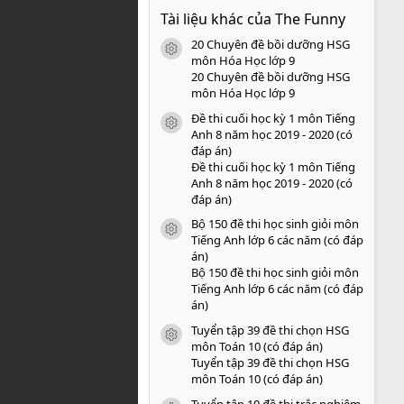
0
Tài liệu khác của The Funny
0
s
20 Chuyên đề bồi dưỡng HSG
a
icon tài liệu
o
môn Hóa Học lớp 9
20 Chuyên đề bồi dưỡng HSG
môn Hóa Học lớp 9
Đề thi cuối học kỳ 1 môn Tiếng
icon tài liệu
Anh 8 năm học 2019 - 2020 (có
đáp án)
Đề thi cuối học kỳ 1 môn Tiếng
Anh 8 năm học 2019 - 2020 (có
đáp án)
Bộ 150 đề thi học sinh giỏi môn
icon tài liệu
Tiếng Anh lớp 6 các năm (có đáp
án)
Bộ 150 đề thi học sinh giỏi môn
Tiếng Anh lớp 6 các năm (có đáp
án)
Tuyển tập 39 đề thi chọn HSG
icon tài liệu
môn Toán 10 (có đáp án)
Tuyển tập 39 đề thi chọn HSG
môn Toán 10 (có đáp án)
Tuyển tập 10 đề thi trắc nghiệm