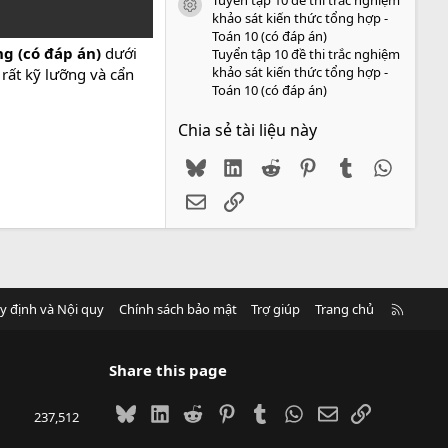
icon tài liệu
khảo sát kiến thức tổng hợp -
Toán 10 (có đáp án)
ng (có đáp án)
dưới
Tuyển tập 10 đề thi trắc nghiệm
khảo sát kiến thức tổng hợp -
rất kỹ lưỡng và cẩn
Toán 10 (có đáp án)
Chia sẻ tài liệu này
Bluesky
LinkedIn
Reddit
Pinterest
Tumblr
WhatsA
Email
Link
R
y định và Nội quy
Chính sách bảo mật
Trợ giúp
Trang chủ
S
S
Share this page
Bluesky
LinkedIn
Reddit
Pinterest
Tumblr
WhatsApp
Email
Link
237,512