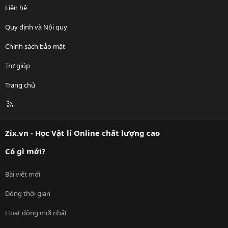
Liên hệ
Quy định và Nội quy
Chính sách bảo mật
Trợ giúp
Trang chủ
R
S
S
Zix.vn - Học Vật lí Online chất lượng cao
Có gì mới?
Bài viết mới
Dòng thời gian
Hoạt động mới nhất