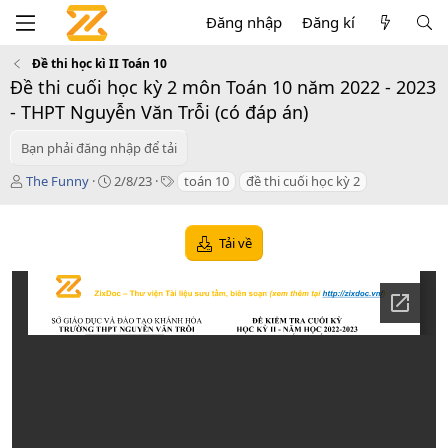
Đăng nhập
Đăng kí
Đề thi học kì II Toán 10
Đề thi cuối học kỳ 2 môn Toán 10 năm 2022 - 2023
- THPT Nguyễn Văn Trỗi (có đáp án)
Bạn phải đăng nhập để tải
T
C
T
The Funny
2/8/23
toán 10
đề thi cuối học kỳ 2
á
r
a
c
e
g
g
a
s
Tải về
i
t
ả
i
o
n
d
a
t
e