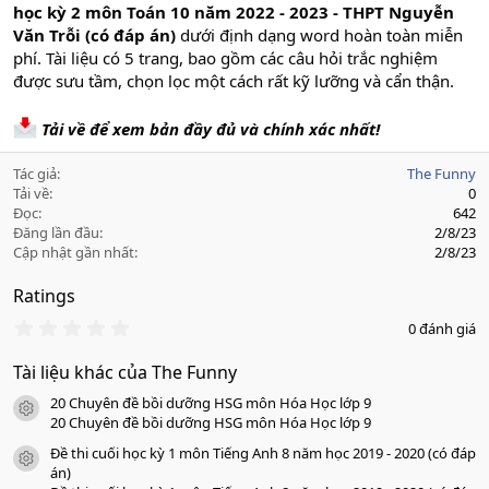
học kỳ 2 môn Toán 10 năm 2022 - 2023 - THPT Nguyễn
Văn Trỗi (có đáp án)
dưới định dạng word hoàn toàn miễn
phí. Tài liệu có 5 trang, bao gồm các câu hỏi trắc nghiệm
được sưu tầm, chọn lọc một cách rất kỹ lưỡng và cẩn thận.
Tải về để xem bản đầy đủ và chính xác nhất!
Tác giả
The Funny
Tải về
0
Đọc
642
Đăng lần đầu
2/8/23
Cập nhật gần nhất
2/8/23
Ratings
0
0 đánh giá
.
0
Tài liệu khác của The Funny
0
s
20 Chuyên đề bồi dưỡng HSG môn Hóa Học lớp 9
a
icon tài liệu
o
20 Chuyên đề bồi dưỡng HSG môn Hóa Học lớp 9
Đề thi cuối học kỳ 1 môn Tiếng Anh 8 năm học 2019 - 2020 (có đáp
icon tài liệu
án)