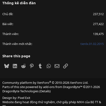
Thống kê diễn đàn
Chủ đề
237,512
Bài viết
277,422
Thành viên
139,475
Thành viên mới nhất
tienlx.01.02.2015
Share this page
Bluesky
LinkedIn
Reddit
Pinterest
Tumblr
WhatsApp
Email
Link
®
Community platform by XenForo
© 2010-2026 XenForo Ltd.
Parts of this site powered by
add-ons from DragonByte™
©2011-2026
DragonByte Technologies
(
Details
)
Design by:
Pixel Exit
Website đang hoạt động thử nghiệm, chờ giấy phép MXH của Bộ TT &