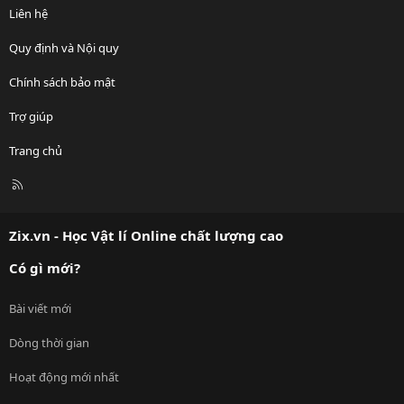
Liên hệ
Quy định và Nội quy
Chính sách bảo mật
Trợ giúp
Trang chủ
R
S
S
Zix.vn - Học Vật lí Online chất lượng cao
Có gì mới?
Bài viết mới
Dòng thời gian
Hoạt động mới nhất