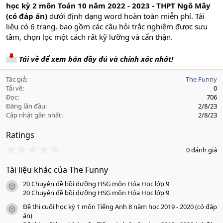
học kỳ 2 môn Toán 10 năm 2022 - 2023 - THPT Ngô Mây
(có đáp án)
dưới định dạng word hoàn toàn miễn phí. Tài
liệu có 6 trang, bao gồm các câu hỏi trắc nghiệm được sưu
tầm, chọn lọc một cách rất kỹ lưỡng và cẩn thận.
Tải về để xem bản đầy đủ và chính xác nhất!
Tác giả
The Funny
Tải về
0
Đọc
706
Đăng lần đầu
2/8/23
Cập nhật gần nhất
2/8/23
Ratings
0
0 đánh giá
.
0
Tài liệu khác của The Funny
0
s
20 Chuyên đề bồi dưỡng HSG môn Hóa Học lớp 9
a
icon tài liệu
o
20 Chuyên đề bồi dưỡng HSG môn Hóa Học lớp 9
Đề thi cuối học kỳ 1 môn Tiếng Anh 8 năm học 2019 - 2020 (có đáp
icon tài liệu
án)