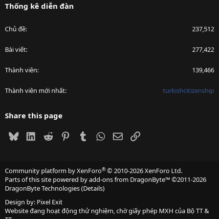
Thống kê diễn đàn
Chủ đề
237,512
Bài viết
277,422
Thành viên
139,466
Thành viên mới nhất
turkishcitizenship
Share this page
Bluesky
LinkedIn
Reddit
Pinterest
Tumblr
WhatsApp
Email
Link
®
Community platform by XenForo
© 2010-2026 XenForo Ltd.
Parts of this site powered by
add-ons from DragonByte™
©2011-2026
DragonByte Technologies
(
Details
)
Design by:
Pixel Exit
Website đang hoạt động thử nghiệm, chờ giấy phép MXH của Bộ TT &