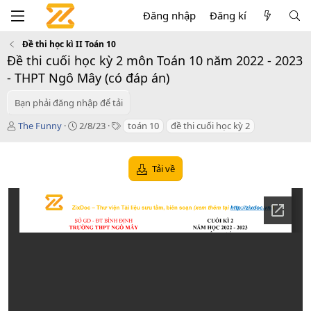
Đăng nhập
Đăng kí
Đề thi học kì II Toán 10
Đề thi cuối học kỳ 2 môn Toán 10 năm 2022 - 2023
- THPT Ngô Mây (có đáp án)
Bạn phải đăng nhập để tải
T
C
T
The Funny
2/8/23
toán 10
đề thi cuối học kỳ 2
á
r
a
c
e
g
g
a
s
Tải về
i
t
ả
i
o
n
d
a
t
e