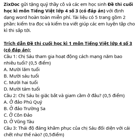
ZixDoc
gửi tặng quý thầy cô và các em học sinh
Đề thi cuối
học kì môn Tiếng Việt lớp 4 số 3 (có đáp án)
với định
dạng word hoàn toàn miễn phí. Tài liệu có 5 trang gồm 2
phần: kiểm tra đọc và kiểm tra viết giúp các em luyện tập cho
kì thi sắp tới.
Trích dẫn
Đề thi cuối học kì 1 môn Tiếng Việt lớp 4 số 3
(có đáp án)
:
Câu 1: Chị Sáu tham gia hoạt động cách mạng năm bao
nhiêu tuổi? (0,5 điểm)
A. Mười lăm tuổi
B. Mười sáu tuổi
C. Mười hai tuổi
D. Mười tám tuổi
Câu 2: Chị Sáu bị giặc bắt và giam cầm ở đâu? (0,5 điểm)
A. Ở đảo Phú Quý
B. Ở đảo Trường Sa
C. Ở Côn Đảo
D. Ở Vũng Tàu
Câu 3: Thái độ đáng khâm phục của chị Sáu đối diện với cái
chết như thế nào? (0,5điểm)