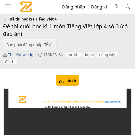
Đăng nhập
Đăng kí
Đề thi học kì I Tiếng Việt 4
Đề thi cuối học kì 1 môn Tiếng Việt lớp 4 số 3 (có
đáp án)
Bạn phải đăng nhập để tải
T
C
T
The Knowledge
13/6/23
học kì 1
lớp 4
tiếng việt
á
r
a
đề thi
c
e
g
g
a
s
i
t
Tải về
ả
i
o
n
d
a
t
e