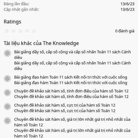
Đăng lần đầu
13/6/23
Cập nhật gần nhất
13/6/23
Ratings
0
0 đánh giá
.
0
Tài liệu khác của The Knowledge
0
s
Bài giảng dãy số, cấp số cộng và cấp số nhân Toán 11 sách Cánh
a
icon tài liệu
o
diều
Bài giảng dãy số, cấp số cộng và cấp số nhân Toán 11 sách Cánh
diều
Bài giảng đạo hàm Toán 11 sách Kết nối tri thức với cuộc sống
icon tài liệu
Bài giảng đạo hàm Toán 11 sách Kết nối tri thức với cuộc sống
Chuyên đề khảo sát hàm số, tính đơn điệu của hàm số Toán 12
icon tài liệu
Chuyên đề khảo sát hàm số, tính đơn điệu của hàm số Toán 12
Chuyên đề khảo sát hàm số, cực trị của hàm số Toán 12
icon tài liệu
Chuyên đề khảo sát hàm số, cực trị của hàm số Toán 12
Chuyên đề khảo sát hàm số, giá trị lớn nhất giá trị nhỏ nhất của
icon tài liệu
hàm số Toán 12
Chuyên đề khảo sát hàm số, giá trị lớn nhất giá trị nhỏ nhất của
hàm số Toán 12