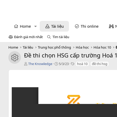
Home
Tài liệu
Thi online
Đánh giá mới nhất
Tìm tài liệu
Home
Tài liệu
Trung học phổ thông
Hóa học
Hóa học 10
Đề thi chọn HSG cấp trường Hoá 
icon tài liệu
T
C
T
The Knowledge
5/3/23
hoá 10
đề thi hsg
á
r
a
c
e
g
g
a
s
i
t
ả
i
o
n
d
a
t
e