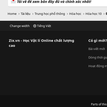
Tải về để xem bản đầy đủ và chính xác nhất!
Home
Tài liệu
Trung học phổ thông
Hóa học
Hóa học 10
Change width
Tiếng Việt
Zix.vn - Học Vật lí Online chất lượng
Có gì mới
cao
Bài viết mới
Dòng thời gi
Hoạt động m
Parts of thi