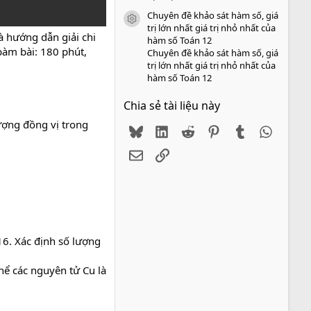
Chuyên đề khảo sát hàm số, giá
icon tài liệu
trị lớn nhất giá trị nhỏ nhất của
 hướng dẫn giải chi
hàm số Toán 12
 bàm bài: 180 phút,
Chuyên đề khảo sát hàm số, giá
trị lớn nhất giá trị nhỏ nhất của
hàm số Toán 12
Chia sẻ tài liệu này
ượng đồng vị trong
Bluesky
LinkedIn
Reddit
Pinterest
Tumblr
WhatsA
Email
Link
16. Xác định số lượng
hể các nguyên tử Cu là