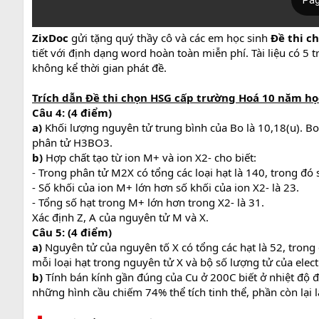
ZixDoc
gửi tặng quý thầy cô và các em học sinh
Đề thi c
tiết với định dạng word hoàn toàn miễn phí. Tài liệu có 5 t
không kể thời gian phát đề.
Trích dẫn Đề thi chọn HSG cấp trường Hoá 10 năm học
Câu 4: (4 điểm)
a)
Khối lượng nguyên tử trung bình của Bo là 10,18(u). Bo
phân tử H3BO3.
b)
Hợp chất tạo từ ion M+ và ion X2- cho biết:
- Trong phân tử M2X có tổng các loại hạt là 140, trong đ
- Số khối của ion M+ lớn hơn số khối của ion X2- là 23.
- Tổng số hạt trong M+ lớn hơn trong X2- là 31.
Xác định Z, A của nguyên tử M và X.
Câu 5: (4 điểm)
a)
Nguyên tử của nguyên tố X có tổng các hạt là 52, trong
mỗi loại hạt trong nguyên tử X và bộ số lượng tử của elec
b)
Tính bán kính gần đúng của Cu ở 200C biết ở nhiệt độ đó
những hình cầu chiếm 74% thể tích tinh thể, phần còn lại l