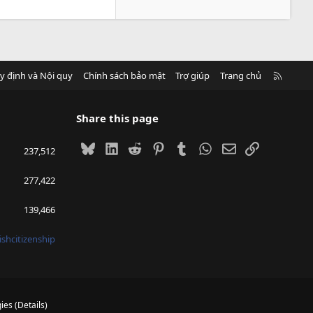
R
y định và Nội quy
Chính sách bảo mật
Trợ giúp
Trang chủ
S
S
Share this page
Bluesky
LinkedIn
Reddit
Pinterest
Tumblr
WhatsApp
Email
Link
237,512
277,422
139,466
ishcitizenship
ies
(
Details
)