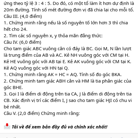
ứng theo tỷ lệ 3 : 4 : 5. Do đó, có một tổ làm ít hơn dự định là
20m đường. Tính số mét đường đơn vị đã chia lại cho mỗi tổ.
Câu III. (4,0 điểm)
1. Chứng minh rằng nếu là số nguyên tố lớn hơn 3 thì chia
hết cho 24.
2. Tìm các số nguyên x, y thỏa mãn đẳng thức:
Câu IV. (6,0 điểm)
Cho tam giác ABC vuông cân có đáy là BC. Gọi M, N lần lượt
là trung điểm của AB và AC. Kẻ NH vuông góc với CM tại H.
Kẻ HE vuông góc với AB tại E. Kẻ AK vuông góc với CM tại K.
Kẻ AQ vuông góc với HN tại Q.
1. Chứng minh rằng AK = HC = AQ. Tính số đo góc BKA.
2. Chứng minh tam giác ABH cân và HM là tia phân giác của
góc BHE.
3. Gọi I là điểm di động trên tia CA, J là điểm di động trên tia
CB. Xác định vị trí các điểm I, J sao cho tam giác HJI có chu vi
bé nhất.
Câu V. (2,0 điểm) Chứng minh rằng:
Tải về để xem bản đầy đủ và chính xác nhất!