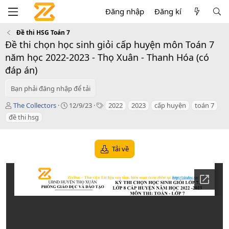
Đăng nhập
Đăng kí
Đề thi HSG Toán 7
Đề thi chọn học sinh giỏi cấp huyện môn Toán 7
năm học 2022-2023 - Thọ Xuân - Thanh Hóa (có
đáp án)
Bạn phải đăng nhập để tải
T
C
T
The Collectors
12/9/23
2022
2023
cấp huyện
toán 7
á
r
a
đề thi hsg
c
e
g
g
a
s
i
t
Tải về
ả
i
o
n
d
a
t
e