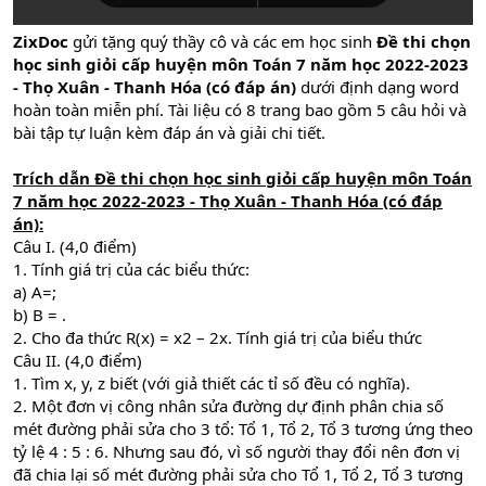
ZixDoc
gửi tặng quý thầy cô và các em học sinh
Đề thi chọn
học sinh giỏi cấp huyện môn Toán 7 năm học 2022-2023
- Thọ Xuân - Thanh Hóa (có đáp án)
dưới định dạng word
hoàn toàn miễn phí. Tài liệu có 8 trang bao gồm 5 câu hỏi và
bài tập tự luận kèm đáp án và giải chi tiết.
Trích dẫn Đề thi chọn học sinh giỏi cấp huyện môn Toán
7 năm học 2022-2023 - Thọ Xuân - Thanh Hóa (có đáp
án):
Câu I. (4,0 điểm)
1. Tính giá trị của các biểu thức:
a) A=;
b) B = .
2. Cho đa thức R(x) = x2 – 2x. Tính giá trị của biểu thức
Câu II. (4,0 điểm)
1. Tìm x, y, z biết (với giả thiết các tỉ số đều có nghĩa).
2. Một đơn vị công nhân sửa đường dự định phân chia số
mét đường phải sửa cho 3 tổ: Tổ 1, Tổ 2, Tổ 3 tương ứng theo
tỷ lệ 4 : 5 : 6. Nhưng sau đó, vì số người thay đổi nên đơn vị
đã chia lại số mét đường phải sửa cho Tổ 1, Tổ 2, Tổ 3 tương