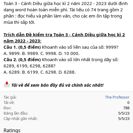
Toán 3 - Cánh Diều giữa học kì 2 năm 2022 - 2023 dưới định
dạng word hoàn toàn miễn phí. Tài liệu có 74 trang gồm 2
phần : đọc hiểu và phần làm văn, cho các em ôn tập trong
mùa thi sắp tới.
Trích dẫn Đề kiểm tra Toán 3 - Cánh Diều giữa học kì 2
năm 2022 - 2023:
Câu 1. (0,5 điểm)
Khoanh vào số liền sau của số: 9999?
A. 9899. B. 9989. C. 9998. D. 10 000.
Câu 2. (0,5 điểm)
Khoanh vào số lớn nhất trong dãy số:
6289, 6199, 6298, 6288?
A. 6289. B. 6199. C. 6298. D. 6288.
Tải về để xem bản đầy đủ và chính xác nhất!
Tác giả
The Professor
Tải về
0
Đọc
788
Đăng lần đầu
5/5/23
Cập nhật gần nhất
5/5/23
Ratings