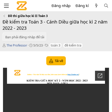
Đăng nhập
Đăng kí
Đề thi giữa học kì II Toán 3
Đề kiểm tra Toán 3 - Cánh Diều giữa học kì 2 năm
2022 - 2023
Bạn phải đăng nhập để tải
T
C
T
The Professor
5/5/23
toán 3
đề kiểm tra
á
r
a
c
e
g
g
a
s
Tải về
i
t
ả
i
o
n
d
a
t
e