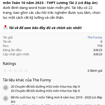
môn Toán 10 năm 2023 - THPT Lương Tài 2 (có đáp án)
dưới định dạng word hoàn toàn miễn phí. Tài liệu có 22
trang, bao gồm các câu hỏi trắc nghiệm được sưu tầm, chọn
lọc một cách rất kỹ lưỡng và cẩn thận.
Tải về để xem bản đầy đủ và chính xác nhất!
Tác giả
The Funny
Tải về
0
Đọc
710
Đăng lần đầu
3/8/23
Cập nhật gần nhất
3/8/23
Ratings
0
0 đánh giá
.
0
Tài liệu khác của The Funny
0
s
20 Chuyên đề bồi dưỡng HSG môn Hóa Học lớp 9
a
icon tài liệu
o
20 Chuyên đề bồi dưỡng HSG môn Hóa Học lớp 9
Đề thi cuối học kỳ 1 môn Tiếng Anh 8 năm học 2019 - 2020 (có đáp
icon tài liệu
án)