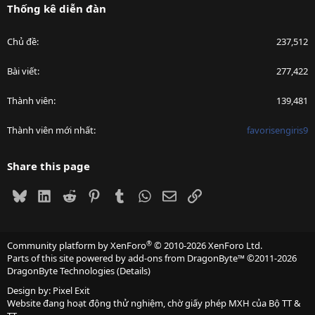
Thống kê diễn đàn
Chủ đề
237,512
Bài viết
277,422
Thành viên
139,481
Thành viên mới nhất
favorisengiris9
Share this page
Bluesky
LinkedIn
Reddit
Pinterest
Tumblr
WhatsApp
Email
Link
®
Community platform by XenForo
© 2010-2026 XenForo Ltd.
Parts of this site powered by
add-ons from DragonByte™
©2011-2026
DragonByte Technologies
(
Details
)
Design by:
Pixel Exit
Website đang hoạt động thử nghiệm, chờ giấy phép MXH của Bộ TT &