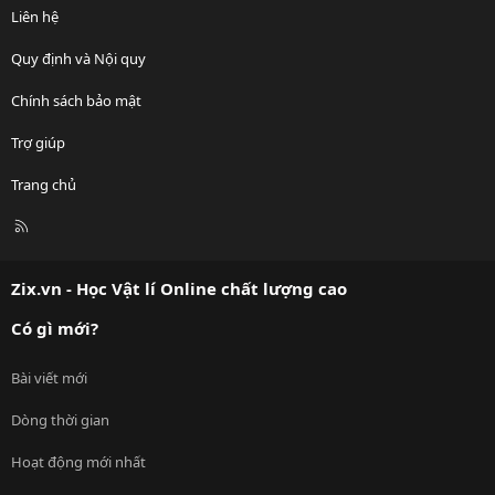
Liên hệ
Quy định và Nội quy
Chính sách bảo mật
Trợ giúp
Trang chủ
R
S
S
Zix.vn - Học Vật lí Online chất lượng cao
Có gì mới?
Bài viết mới
Dòng thời gian
Hoạt động mới nhất