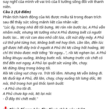
suy nghĩ của mình về vai trò của lí tưởng sống đối với thanh
niên.
Câu 2
(5,0 điểm)
Phân tích hành động của Mị được miêu tả trong đoạn trích
sau để thấy sức sống mãnh liệt của nhân vật:
"Lúc ấy, trong nhà đã tối bưng, Mị rón rén bước lại, A Phủ vẫn
nhắm mắt, nhưng Mị tưởng như A Phủ đương biết có người
bước lại... Mị rút con dao nhỏ cắt lúa, cắt nút dây mây. A Phủ
cứ thở phè từng hơi, không biết mê hay tỉnh. Lần lần, đến lúc
gỡ được hết dây trói ở người A Phủ thì Mị cũng hốt hoảng, Mị
chỉ thì thào được một tiếng "Đi ngay...", rồi Mị nghẹn lại. A Phủ
bỗng khuỵu xuống, không bước nổi. Nhưng trước cái chết có
thể đến nơi ngay, A Phủ lại quật sức vùng lên, chạy.
Mị đứng lặng trong bóng tối.
Rồi Mị cũng vụt chạy ra. Trời tối lắm. Nhưng Mị vẫn băng đi.
Mị đuổi kịp A Phủ, đã lăn, chạy, chạy xuống tới lưng dốc, Mị
nói, thở trong hơi gió thốc lạnh buốt:
- A Phủ cho tôi đi.
A Phủ chưa kịp nói, Mị lại nói:
- Ở đây thì chết mất."