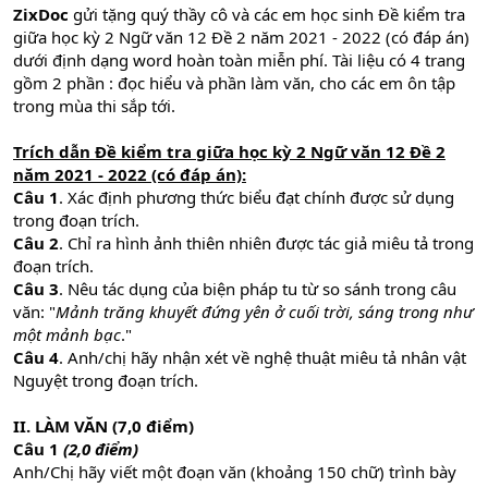
ZixDoc
gửi tặng quý thầy cô và các em học sinh Đề kiểm tra
giữa học kỳ 2 Ngữ văn 12 Đề 2 năm 2021 - 2022 (có đáp án)
dưới định dạng word hoàn toàn miễn phí. Tài liệu có 4 trang
gồm 2 phần : đọc hiểu và phần làm văn, cho các em ôn tập
trong mùa thi sắp tới.
Trích dẫn Đề kiểm tra giữa học kỳ 2 Ngữ văn 12 Đề 2
năm 2021 - 2022 (có đáp án):
Câu 1
. Xác định phương thức biểu đạt chính được sử dụng
trong đoạn trích.
Câu 2
. Chỉ ra hình ảnh thiên nhiên được tác giả miêu tả trong
đoạn trích.
Câu 3
. Nêu tác dụng của biện pháp tu từ so sánh trong câu
văn: "
Mảnh trăng khuyết đứng yên ở cuối trời, sáng trong như
một mảnh bạc
."
Câu 4
. Anh/chị hãy nhận xét về nghệ thuật miêu tả nhân vật
Nguyệt trong đoạn trích.
II. LÀM VĂN (7,0 điểm)
Câu 1
(2,0 điểm)
Anh/Chị hãy viết một đoạn văn (khoảng 150 chữ) trình bày