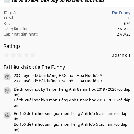
Tải về để xem bản đầy đủ và chính xác nhất!
Tác giả
The Funny
Tải về
0
Đọc
626
Đăng lần đầu
27/3/23
Cập nhật gần nhất
27/3/23
Ratings
0
0 đánh giá
.
0
Tài liệu khác của The Funny
0
s
20 Chuyên đề bồi dưỡng HSG môn Hóa Học lớp 9
a
icon tài liệu
o
20 Chuyên đề bồi dưỡng HSG môn Hóa Học lớp 9
Đề thi cuối học kỳ 1 môn Tiếng Anh 8 năm học 2019 - 2020 (có đáp
icon tài liệu
án)
Đề thi cuối học kỳ 1 môn Tiếng Anh 8 năm học 2019 - 2020 (có đáp
án)
Bộ 150 đề thi học sinh giỏi môn Tiếng Anh lớp 6 các năm (có đáp
icon tài liệu
án)
Bộ 150 đề thi học sinh giỏi môn Tiếng Anh lớp 6 các năm (có đáp
án)