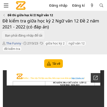
Đăng nhập
Đăng kí
Đề thi giữa học kì II Ngữ văn 12
Đề kiểm tra giữa học kỳ 2 Ngữ văn 12 Đề 2 năm
2021 - 2022 (có đáp án)
Bạn phải đăng nhập để tải
T
C
T
The Funny
27/3/23
giữa học kỳ 2
ngữ văn 12
á
r
a
đề kiểm tra
c
e
g
g
a
s
i
t
Tải về
ả
i
o
n
d
a
t
e