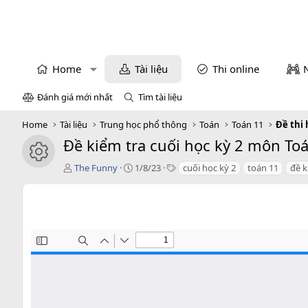
Home
Tài liệu
Thi online
Đánh giá mới nhất
Tìm tài liệu
Home
Tài liệu
Trung học phổ thông
Toán
Toán 11
Đề thi 
Đề kiểm tra cuối học kỳ 2 môn To
icon tài liệu
T
C
T
The Funny
1/8/23
cuối học kỳ 2
toán 11
đề k
á
r
a
c
e
g
g
a
s
i
t
ả
i
o
n
d
a
t
e