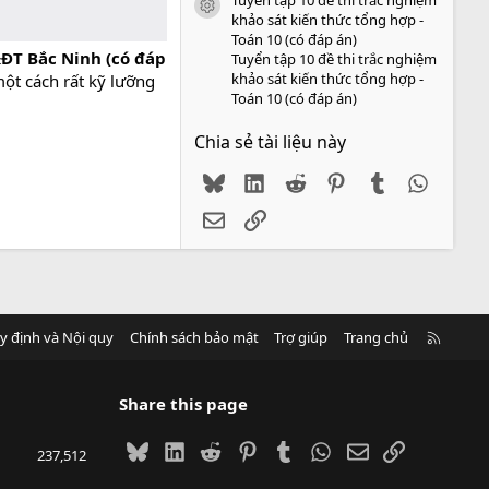
icon tài liệu
khảo sát kiến thức tổng hợp -
Toán 10 (có đáp án)
&ĐT Bắc Ninh (có đáp
Tuyển tập 10 đề thi trắc nghiệm
khảo sát kiến thức tổng hợp -
ột cách rất kỹ lưỡng
Toán 10 (có đáp án)
Chia sẻ tài liệu này
Bluesky
LinkedIn
Reddit
Pinterest
Tumblr
WhatsA
Email
Link
R
y định và Nội quy
Chính sách bảo mật
Trợ giúp
Trang chủ
S
S
Share this page
Bluesky
LinkedIn
Reddit
Pinterest
Tumblr
WhatsApp
Email
Link
237,512