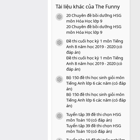
0
Tài liệu khác của The Funny
0
s
20 Chuyên đề bồi dưỡng HSG
a
icon tài liệu
o
môn Hóa Học lớp 9
20 Chuyên đề bồi dưỡng HSG
môn Hóa Học lớp 9
Đề thi cuối học kỳ 1 môn Tiếng
icon tài liệu
Anh 8 năm học 2019 - 2020 (có
đáp án)
Đề thi cuối học kỳ 1 môn Tiếng
Anh 8 năm học 2019 - 2020 (có
đáp án)
Bộ 150 đề thi học sinh giỏi môn
icon tài liệu
Tiếng Anh lớp 6 các năm (có đáp
án)
Bộ 150 đề thi học sinh giỏi môn
Tiếng Anh lớp 6 các năm (có đáp
án)
Tuyển tập 39 đề thi chọn HSG
icon tài liệu
môn Toán 10 (có đáp án)
Tuyển tập 39 đề thi chọn HSG
môn Toán 10 (có đáp án)
Tuyển tập 10 đề thi trắc nghiệm