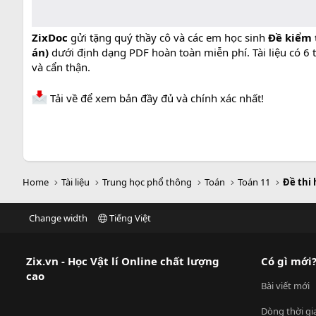
ZixDoc
gửi tặng quý thầy cô và các em học sinh
Đề kiểm 
án)
dưới định dạng PDF hoàn toàn miễn phí. Tài liệu có 6 
và cẩn thận.
Tải về để xem bản đầy đủ và chính xác nhất!
Home
Tài liệu
Trung học phổ thông
Toán
Toán 11
Đề thi 
Change width
Tiếng Việt
Zix.vn - Học Vật lí Online chất lượng
Có gì mới
cao
Bài viết mới
Dòng thời gi