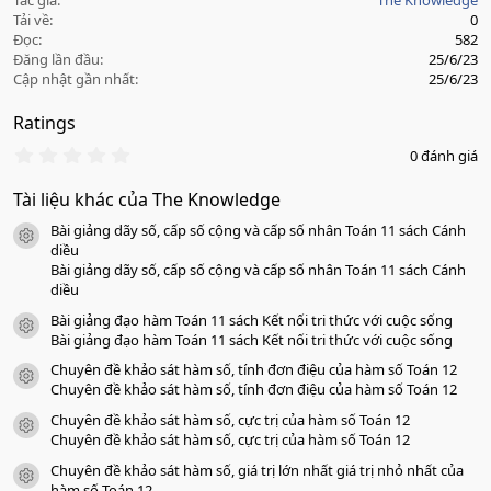
Tác giả
The Knowledge
Tải về
0
Đọc
582
Đăng lần đầu
25/6/23
Cập nhật gần nhất
25/6/23
Ratings
0
0 đánh giá
.
0
Tài liệu khác của The Knowledge
0
s
Bài giảng dãy số, cấp số cộng và cấp số nhân Toán 11 sách Cánh
a
icon tài liệu
o
diều
Bài giảng dãy số, cấp số cộng và cấp số nhân Toán 11 sách Cánh
diều
Bài giảng đạo hàm Toán 11 sách Kết nối tri thức với cuộc sống
icon tài liệu
Bài giảng đạo hàm Toán 11 sách Kết nối tri thức với cuộc sống
Chuyên đề khảo sát hàm số, tính đơn điệu của hàm số Toán 12
icon tài liệu
Chuyên đề khảo sát hàm số, tính đơn điệu của hàm số Toán 12
Chuyên đề khảo sát hàm số, cực trị của hàm số Toán 12
icon tài liệu
Chuyên đề khảo sát hàm số, cực trị của hàm số Toán 12
Chuyên đề khảo sát hàm số, giá trị lớn nhất giá trị nhỏ nhất của
icon tài liệu
hàm số Toán 12