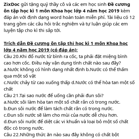
ZixDoc
gửi tặng quý thầy cô và các em học sinh
Đ
ề cương
ôn tập
học kì 1 môn Khoa học lớp 4 năm học 2019
kèm
đáp án với định dạng word hoàn toàn miễn phí. Tài liệu có 12
trang gồm các câu hỏi trắc nghiệm và tự luận giúp các em
luyện tập cho kì thi sắp tới.
Trích dẫn
Đ
ề cương ôn tập
thi học kì 1 môn Khoa học
lớp 4 năm học 2019 (có đáp án):
Câu 20.Khi đổ nước từ bình ra cốc, ta phải đặt miệng bình
cao hơn cốc. Điều này vận dụng tính chất nào sau đây?
a.Nước không có hình dạng nhất định b.Nước có thể thấm
qua một số vật
c.Nước chảy từ cao xuống thấp d.Nước có thể hòa tan một số
chất
Câu 21.Tại sao nước để uống cần phải đun sôi?
a.Nước sôi làm hòa tan một số chất rắn có trong nước.
b.Đun sôi nước để làm tách chất rắn có trong nước.
c.Đun sôi nước sẽ làm cho mùi của nước dễ chịu hơn.
d.Đun sôi nước để diệt các vi khuẩn và loại bỏ một số chất
độc có trong nước.
Câu 22.Những thức ăn nào sau đây không có chất bột