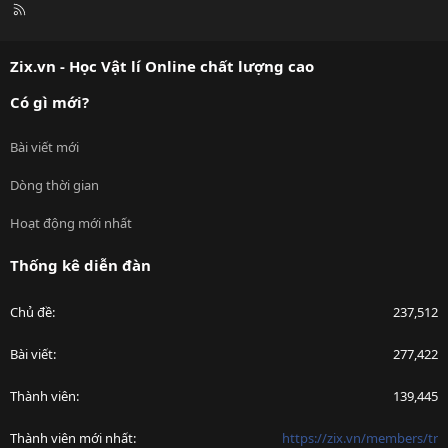
R
S
S
Zix.vn - Học Vật lí Online chất lượng cao
Có gì mới?
Bài viết mới
Dòng thời gian
Hoạt động mới nhất
Thống kê diễn đàn
Chủ đề
237,512
Bài viết
277,422
Thành viên
139,445
Thành viên mới nhất
https://zix.vn/members/tr