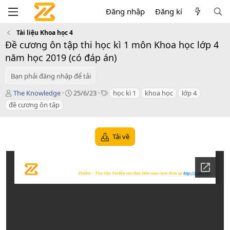
Đăng nhập
Đăng kí
Tài liệu Khoa học 4
Đề cương ôn tập thi học kì 1 môn Khoa học lớp 4
năm học 2019 (có đáp án)
Bạn phải đăng nhập để tải
T
C
T
The Knowledge
25/6/23
học kì 1
khoa học
lớp 4
á
r
a
đề cương ôn tập
c
e
g
g
a
s
i
t
Tải về
ả
i
o
n
d
a
t
e