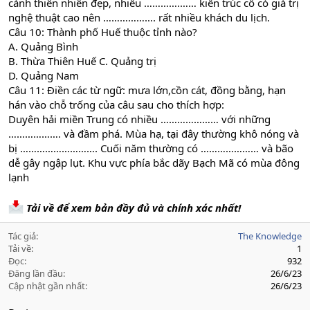
cảnh thiên nhiên đẹp, nhiều ………….…… kiến trúc cổ có giá trị
nghệ thuật cao nên ………………. rất nhiều khách du lịch.
Câu 10: Thành phố Huế thuộc tỉnh nào?
A. Quảng Bình
B. Thừa Thiên Huế C. Quảng trị
D. Quảng Nam
Câu 11: Điền các từ ngữ: mưa lớn,cồn cát, đồng bằng, hạn
hán vào chỗ trống của câu sau cho thích hợp:
Duyên hải miền Trung có nhiều ………………… với những
………………. và đầm phá. Mùa hạ, tại đây thường khô nóng và
bị ………………………. Cuối năm thường có ………………… và bão
dễ gây ngập lụt. Khu vực phía bắc dãy Bạch Mã có mùa đông
lạnh
Tải về để xem bản đầy đủ và chính xác nhất!
Tác giả
The Knowledge
Tải về
1
Đọc
932
Đăng lần đầu
26/6/23
Cập nhật gần nhất
26/6/23