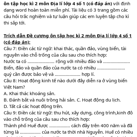
ôn tập học kì 2 môn Địa lí lớp 4 số 1 (có đáp án)
với định
dạng word hoàn toàn miễn phí. Tài liệu có 3 trang gồm các
câu hỏi trắc nghiệm và tự luận giúp các em luyện tập cho kì
thi sắp tới.
Trích dẫn
Đề cương ôn tập học kì 2 môn Địa lí lớp 4 số 1
(có đáp án)
:
Câu 7: Điền các từ ngữ: khai thác, quần đảo, vùng biển, tài
nguyên vào chỗ trống của câu sau cho thích hợp:
Nước ta có ……………….… rộng với nhiều đảo và ………..………..
Biển, đảo và quần đảo của nước ta có nhiều ………..…………
quý cần được bảo vệ và ………………… hợp lí.
Câu 8: Hoạt động kinh tế nào dưới đây diễn ra ở vùng biển
Việt Nam?
A. Khai thác khoáng sản.
B. Đánh bắt và nuôi trồng hải sản. C. Hoạt động du lịch.
D. Tất cả các hoạt động trên.
Câu 9: Điền các từ ngữ: thu hút, xây dựng, công trình,kinh đô
vào chỗ trống của câu sau cho thích hợp:
Thành phố Huế được …………….. cách đây trên 400 năm và đã
từng là …………..… của nước ta thời nhà Nguyễn. Huế có nhiều