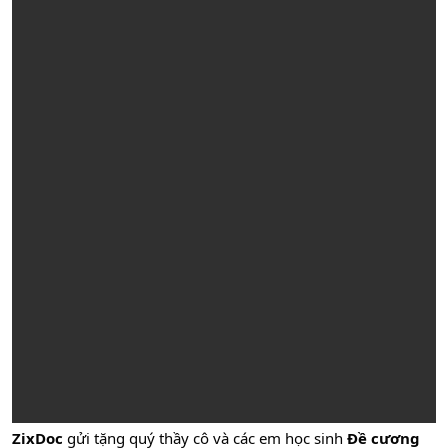
ZixDoc
gửi tặng quý thầy cô và các em học sinh
Đề cương