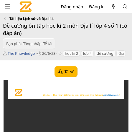
Đăng nhập
Đăng kí
Tài liệu Lịch sử và Địa lí 4
Đề cương ôn tập học kì 2 môn Địa lí lớp 4 số 1 (có
đáp án)
Bạn phải đăng nhập để tải
T
C
T
The Knowledge
26/6/23
học kì 2
lớp 4
đề cương
địa
á
r
a
c
e
g
g
a
s
Tải về
i
t
ả
i
o
n
d
a
t
e