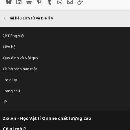
Bluesky
LinkedIn
Reddit
Pinterest
Tumblr
WhatsApp
Email
Link
Tài liệu Lịch sử và Địa lí 4
Tiếng Việt
Liên hệ
Quy định và Nội quy
Chính sách bảo mật
Trợ giúp
Trang chủ
R
S
S
Zix.vn - Học Vật lí Online chất lượng cao
Có gì mới?