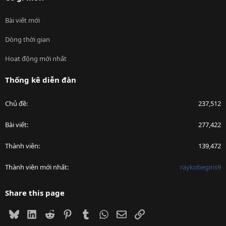
Bài viết mới
Dòng thời gian
Hoạt động mới nhất
Thống kê diễn đàn
Chủ đề
237,512
Bài viết
277,422
Thành viên
139,472
Thành viên mới nhất
raykobegiris9
Share this page
Bluesky
LinkedIn
Reddit
Pinterest
Tumblr
WhatsApp
Email
Link