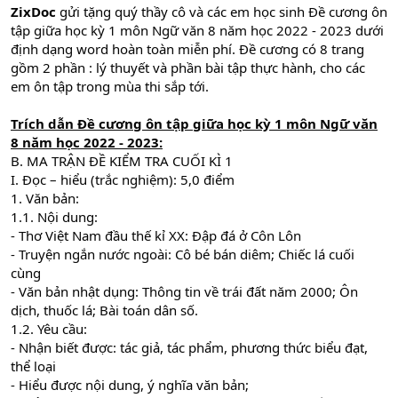
ZixDoc
gửi tặng quý thầy cô và các em học sinh Đề cương ôn
tập giữa học kỳ 1 môn Ngữ văn 8 năm học 2022 - 2023 dưới
định dạng word hoàn toàn miễn phí. Đề cương có 8 trang
gồm 2 phần : lý thuyết và phần bài tập thực hành, cho các
em ôn tập trong mùa thi sắp tới.
Trích dẫn Đề cương ôn tập giữa học kỳ 1 môn Ngữ văn
8 năm học 2022 - 2023:
B. MA TRẬN ĐỀ KIỂM TRA CUỐI KÌ 1
I. Đọc – hiểu (trắc nghiệm): 5,0 điểm
1. Văn bản:
1.1. Nội dung:
- Thơ Việt Nam đầu thế kỉ XX: Đập đá ở Côn Lôn
- Truyện ngắn nước ngoài: Cô bé bán diêm; Chiếc lá cuối
cùng
- Văn bản nhật dụng: Thông tin về trái đất năm 2000; Ôn
dịch, thuốc lá; Bài toán dân số.
1.2. Yêu cầu:
- Nhận biết được: tác giả, tác phẩm, phương thức biểu đạt,
thể loại
- Hiểu được nội dung, ý nghĩa văn bản;