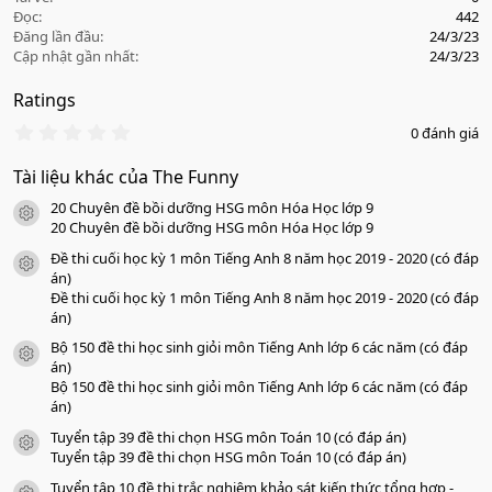
Đọc
442
Đăng lần đầu
24/3/23
Cập nhật gần nhất
24/3/23
Ratings
0
0 đánh giá
.
0
Tài liệu khác của The Funny
0
s
20 Chuyên đề bồi dưỡng HSG môn Hóa Học lớp 9
a
icon tài liệu
o
20 Chuyên đề bồi dưỡng HSG môn Hóa Học lớp 9
Đề thi cuối học kỳ 1 môn Tiếng Anh 8 năm học 2019 - 2020 (có đáp
icon tài liệu
án)
Đề thi cuối học kỳ 1 môn Tiếng Anh 8 năm học 2019 - 2020 (có đáp
án)
Bộ 150 đề thi học sinh giỏi môn Tiếng Anh lớp 6 các năm (có đáp
icon tài liệu
án)
Bộ 150 đề thi học sinh giỏi môn Tiếng Anh lớp 6 các năm (có đáp
án)
Tuyển tập 39 đề thi chọn HSG môn Toán 10 (có đáp án)
icon tài liệu
Tuyển tập 39 đề thi chọn HSG môn Toán 10 (có đáp án)
Tuyển tập 10 đề thi trắc nghiệm khảo sát kiến thức tổng hợp -