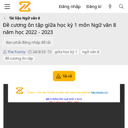
Đăng nhập
Đăng kí
Tài liệu Ngữ văn 8
Đề cương ôn tập giữa học kỳ 1 môn Ngữ văn 8
năm học 2022 - 2023
Bạn phải đăng nhập để tải
T
C
T
The Funny
24/3/23
giữa học kỳ 1
ngữ văn 8
á
r
a
đề cương ôn tập
c
e
g
g
a
s
i
t
Tải về
ả
i
o
n
d
a
t
e