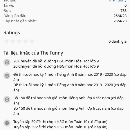
Tác giả
The Funny
Tải về
0
Đọc
733
Đăng lần đầu
26/4/23
Cập nhật gần nhất
26/4/23
Ratings
0
0 đánh giá
.
0
Tài liệu khác của The Funny
0
s
20 Chuyên đề bồi dưỡng HSG môn Hóa Học lớp 9
a
icon tài liệu
o
20 Chuyên đề bồi dưỡng HSG môn Hóa Học lớp 9
Đề thi cuối học kỳ 1 môn Tiếng Anh 8 năm học 2019 - 2020 (có đáp
icon tài liệu
án)
Đề thi cuối học kỳ 1 môn Tiếng Anh 8 năm học 2019 - 2020 (có đáp
án)
Bộ 150 đề thi học sinh giỏi môn Tiếng Anh lớp 6 các năm (có đáp
icon tài liệu
án)
Bộ 150 đề thi học sinh giỏi môn Tiếng Anh lớp 6 các năm (có đáp
án)
Tuyển tập 39 đề thi chọn HSG môn Toán 10 (có đáp án)
icon tài liệu
Tuyển tập 39 đề thi chọn HSG môn Toán 10 (có đáp án)