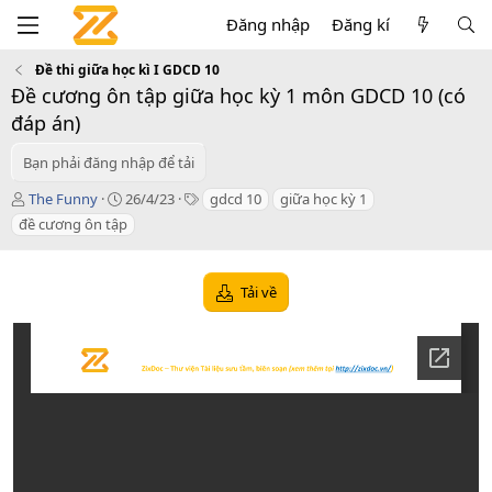
Đăng nhập
Đăng kí
Đề thi giữa học kì I GDCD 10
Đề cương ôn tập giữa học kỳ 1 môn GDCD 10 (có
đáp án)
Bạn phải đăng nhập để tải
T
C
T
The Funny
26/4/23
gdcd 10
giữa học kỳ 1
á
r
a
đề cương ôn tập
c
e
g
g
a
s
i
t
Tải về
ả
i
o
n
d
a
t
e