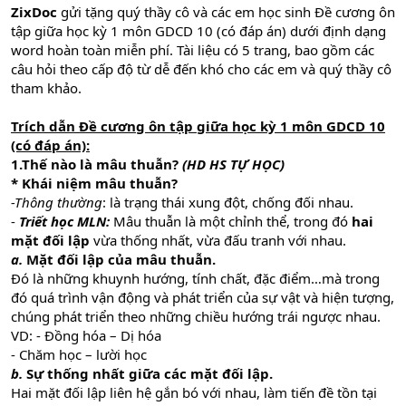
ZixDoc
gửi tặng quý thầy cô và các em học sinh Đề cương ôn
tập giữa học kỳ 1 môn GDCD 10 (có đáp án) dưới định dạng
word hoàn toàn miễn phí. Tài liệu có 5 trang, bao gồm các
câu hỏi theo cấp độ từ dễ đến khó cho các em và quý thầy cô
tham khảo.
Trích dẫn Đề cương ôn tập giữa học kỳ 1 môn GDCD 10
(có đáp án):
1.Thế nào là mâu thuẫn?
(HD HS TỰ HỌC)
* Khái niệm mâu thuẫn?
-Thông thường
: là trạng thái xung đột, chống đối nhau.
-
Triết học MLN:
Mâu thuẫn là một chỉnh thể, trong đó
hai
mặt đối lập
vừa thống nhất, vừa đấu tranh với nhau.
a.
Mặt đối lập của mâu thuẫn.
Đó là những khuynh hướng, tính chất, đặc điểm…mà trong
đó quá trình vận động và phát triển của sự vật và hiện tượng,
chúng phát triển theo những chiều hướng trái ngược nhau.
VD: - Đồng hóa – Dị hóa
- Chăm học – lười học
b.
Sự thống nhất giữa các mặt đối lập.
Hai mặt đối lập liên hệ gắn bó với nhau, làm tiến đề tồn tại