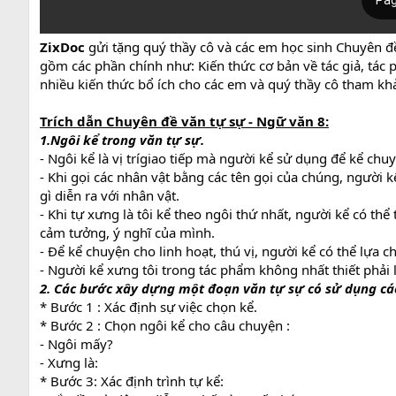
ZixDoc
gửi tặng quý thầy cô và các em học sinh Chuyên đề
gồm các phần chính như: Kiến thức cơ bản về tác giả, tác p
nhiều kiến thức bổ ích cho các em và quý thầy cô tham kh
Trích dẫn Chuyên đề văn tự sự - Ngữ văn 8:
1.Ngôi kể trong văn tự sự.
- Ngôi kể là vị trígiao tiếp mà người kể sử dụng để kể chu
- Khi gọi các nhân vật bằng các tên gọi của chúng, người k
gì diễn ra với nhân vật.
- Khi tự xưng là tôi kể theo ngôi thứ nhất, người kể có thể
cảm tưởng, ý nghĩ của mình.
- Để kể chuyện cho linh hoạt, thú vị, người kể có thể lựa c
- Người kể xưng tôi trong tác phẩm không nhất thiết phải là
2. Các bước xây dựng một đoạn văn tự sự có sử dụng các
* Bước 1 : Xác định sự việc chọn kể.
* Bước 2 : Chọn ngôi kể cho câu chuyện :
- Ngôi mấy?
- Xưng là:
* Bước 3: Xác định trình tự kể: