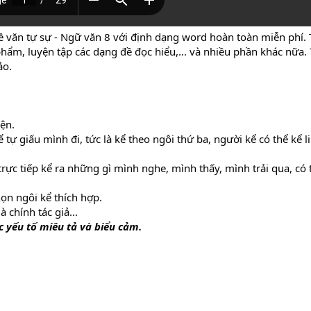
 văn tự sự - Ngữ văn 8 với định dạng word hoàn toàn miễn phí. Tà
hẩm, luyện tập các dạng đề đọc hiểu,... và nhiều phần khác nữa. T
ảo.
yện.
ể tự giấu mình đi, tức là kể theo ngôi thứ ba, người kể có thể kể 
 trực tiếp kể ra những gì mình nghe, mình thấy, mình trải qua, có t
họn ngôi kể thích hợp.
 chính tác giả...
 yếu tố miêu tả và biểu cảm.