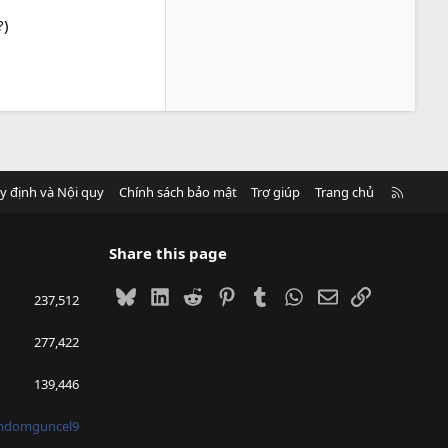
?)
R
y định và Nội quy
Chính sách bảo mật
Trợ giúp
Trang chủ
S
S
Share this page
Bluesky
LinkedIn
Reddit
Pinterest
Tumblr
WhatsApp
Email
Link
237,512
277,422
139,446
mdomguncel9