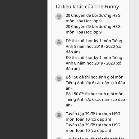
0
Tài liệu khác của The Funny
0
s
20 Chuyên đề bồi dưỡng HSG
a
icon tài liệu
o
môn Hóa Học lớp 9
20 Chuyên đề bồi dưỡng HSG
môn Hóa Học lớp 9
Đề thi cuối học kỳ 1 môn Tiếng
icon tài liệu
Anh 8 năm học 2019 - 2020 (có
đáp án)
Đề thi cuối học kỳ 1 môn Tiếng
Anh 8 năm học 2019 - 2020 (có
đáp án)
Bộ 150 đề thi học sinh giỏi môn
icon tài liệu
Tiếng Anh lớp 6 các năm (có đáp
án)
Bộ 150 đề thi học sinh giỏi môn
Tiếng Anh lớp 6 các năm (có đáp
án)
Tuyển tập 39 đề thi chọn HSG
icon tài liệu
môn Toán 10 (có đáp án)
Tuyển tập 39 đề thi chọn HSG
môn Toán 10 (có đáp án)
Tuyển tập 10 đề thi trắc nghiệm