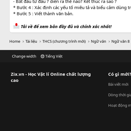
- Bắt đầu từ đâu ? diễn ra thế nào? Kết thúc ra sao ?
* Bước 4 : Xác định các yếu tố miêu tả và biểu cảm dùng tro
* Bước 5 : Viết thành văn bản.
Tải về để xem bản đầy đủ và chính xác nhất!
Home
Tài liệu
THCS (chương trình mới)
Ngữ văn
Ngữ văn 8
Change width
Tiếng Việt
Zix.vn - Học Vật lí Online chất lượng
Có gì mới
cao
Bài viết mới
Dòng thời gi
Hoạt động m