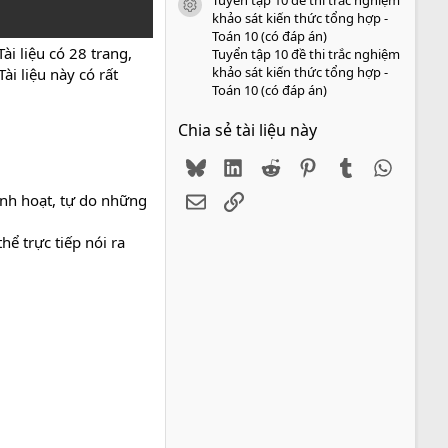
icon tài liệu
khảo sát kiến thức tổng hợp -
Toán 10 (có đáp án)
i liệu có 28 trang,
Tuyển tập 10 đề thi trắc nghiệm
khảo sát kiến thức tổng hợp -
ài liệu này có rất
Toán 10 (có đáp án)
Chia sẻ tài liệu này
Bluesky
LinkedIn
Reddit
Pinterest
Tumblr
WhatsA
Email
Link
linh hoạt, tự do những
hể trực tiếp nói ra