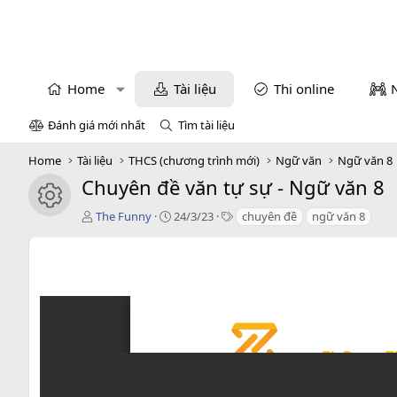
Home
Tài liệu
Thi online
Đánh giá mới nhất
Tìm tài liệu
Home
Tài liệu
THCS (chương trình mới)
Ngữ văn
Ngữ văn 8
Chuyên đề văn tự sự - Ngữ văn 8
icon tài liệu
T
C
T
The Funny
24/3/23
chuyên đề
ngữ văn 8
á
r
a
c
e
g
g
a
s
i
t
ả
i
o
n
d
a
t
e