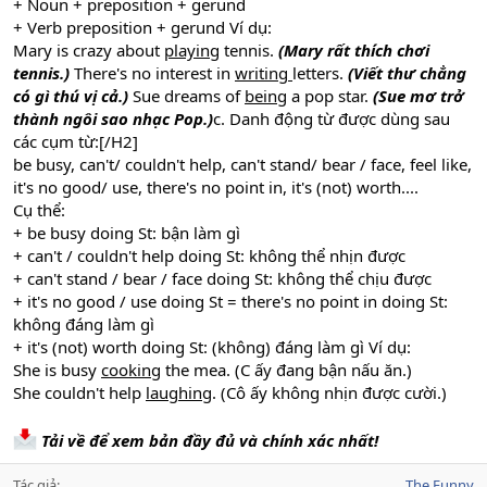
+ Noun + preposition + gerund
+ Verb preposition + gerund Ví dụ:
Mary is crazy about
playing
tennis.
(Mary rất thích chơi
tennis.)
There's no interest in
writing
letters.
(Viết thư chẳng
có gì thú vị cả.)
Sue dreams of
being
a pop star.
(Sue mơ trở
thành ngôi sao nhạc Pop.)
c. Danh động từ được dùng sau
các cụm từ:[/H2]
be busy, can't/ couldn't help, can't stand/ bear / face, feel like,
it's no good/ use, there's no point in, it's (not) worth....
Cụ thể:
+ be busy doing St: bận làm gì
+ can't / couldn't help doing St: không thể nhịn được
+ can't stand / bear / face doing St: không thể chịu được
+ it's no good / use doing St = there's no point in doing St:
không đáng làm gì
+ it's (not) worth doing St: (không) đáng làm gì Ví dụ:
She is busy
cooking
the mea. (C ấy đang bận nấu ăn.)
She couldn't help
laughing
. (Cô ấy không nhịn được cười.)
Tải về để xem bản đầy đủ và chính xác nhất!
Tác giả
The Funny