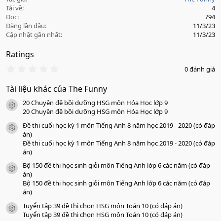
Tải về
4
Đọc
794
Đăng lần đầu
11/3/23
Cập nhật gần nhất
11/3/23
Ratings
0
0 đánh giá
.
0
Tài liệu khác của The Funny
0
s
20 Chuyên đề bồi dưỡng HSG môn Hóa Học lớp 9
a
icon tài liệu
o
20 Chuyên đề bồi dưỡng HSG môn Hóa Học lớp 9
Đề thi cuối học kỳ 1 môn Tiếng Anh 8 năm học 2019 - 2020 (có đáp
icon tài liệu
án)
Đề thi cuối học kỳ 1 môn Tiếng Anh 8 năm học 2019 - 2020 (có đáp
án)
Bộ 150 đề thi học sinh giỏi môn Tiếng Anh lớp 6 các năm (có đáp
icon tài liệu
án)
Bộ 150 đề thi học sinh giỏi môn Tiếng Anh lớp 6 các năm (có đáp
án)
Tuyển tập 39 đề thi chọn HSG môn Toán 10 (có đáp án)
icon tài liệu
Tuyển tập 39 đề thi chọn HSG môn Toán 10 (có đáp án)