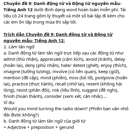
Chuyên đề 9: Danh động từ và Động từ nguyên mẫu-
Tiếng Anh 12
dưới định dạng word hoàn toàn miễn phí. Tài
liệu có 24 trang gồm lý thuyết và một số bài tập đi kèm cho
các em ôn tập trong mùa thi sắp tới.
Trích dẫn Chuyên đề 9: Danh động từ và Động từ
nguyên mẫu- Tiếng Anh 12:
2. Làm tân ngữ
a. Danh động từ làm tân ngữ trực tiếp sau các động từ như
admit (thú nhận), appreciate (cảm kích), avoid (tránh), delay
(hoãn lại), deny (phủ nhận), hate/ detest (ghét), enjoy (thích),
imagine (tưởng tượng), involve (có liên quan), keep (giữ),
mention (đề cập), mind (phiền), miss (bỏ lỡ), postpone (hoãn
lại), practice (thực hành), recall (nhớ lại), resent (không hài
lòng), resist (phản đối), risk (liều lĩnh), suggest (đề nghị),
finish (hoàn thành), consider (xem xét, cân nhắc)....
Ví dụ:
Would you mind turning the radio down? (Phiền bạn vặn nhỏ
đài được không?)
b. Danh động từ làm tân ngữ của giới từ
+ Adjective + preposition + gerund