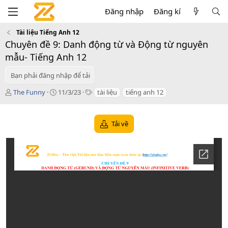
Đăng nhập
Đăng kí
Tài liệu Tiếng Anh 12
Chuyên đề 9: Danh động từ và Động từ nguyên
mẫu- Tiếng Anh 12
Bạn phải đăng nhập để tải
T
C
T
The Funny
11/3/23
tài liệu
tiếng anh 12
á
r
a
c
e
g
g
a
s
Tải về
i
t
ả
i
o
n
d
a
t
e