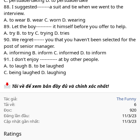
C. persuade/taking D. to persuade/take
88. I suggested--------a suit and tie when we went to the
interview.
A. to wear B. wear C. worn D. wearing
89. Let the boy---------- it himself before you offer to help.
A. try B. to try C. trying D. tries
90. We regret------- you that you haven't been selected for the
post of senior manager.
A. informing B. inform C. informed D. to inform
91. I don't enjoy ----------- at by other people.
A. to laugh B. to be laughed
C. being laughed D. laughing
Tải về để xem bản đầy đủ và chính xác nhất!
Tác giả
The Funny
Tải về
6
Đọc
920
Đăng lần đầu
11/3/23
Cập nhật gần nhất
11/3/23
Ratings