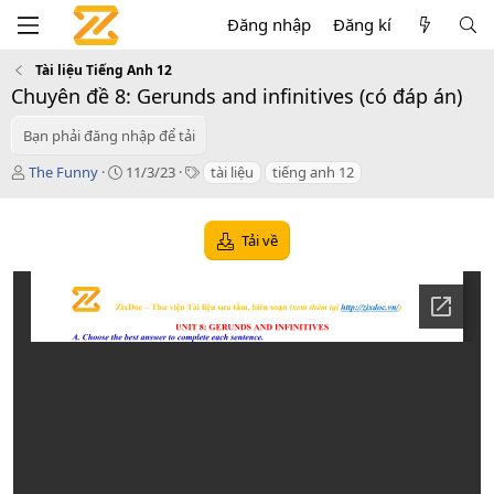
Đăng nhập
Đăng kí
Tài liệu Tiếng Anh 12
Chuyên đề 8: Gerunds and infinitives (có đáp án)
Bạn phải đăng nhập để tải
T
C
T
The Funny
11/3/23
tài liệu
tiếng anh 12
á
r
a
c
e
g
g
a
s
Tải về
i
t
ả
i
o
n
d
a
t
e