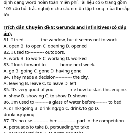
định dạng word hoàn toàn miễn phí. Tài liệu có 6 trang gồm
105 câu hỏi trắc nghiệm cho các em ôn tập trong mùa thi sắp
tới.
Trích dẫn Chuyên đề 8: Gerunds and infinitives (có đáp
án):
81. I tried----------- the window, but it seems not to work.
A. open B. to open C. opening D. opened
82. I used to---------- outdoors.
A. work B. to work C. working D. worked
83. I look forward to--------- home next week.
A. go B. going C. gone D. having gone
84. They made a decision----------- the city.
A. leaving B. leave C. to leave D. left
85. It's very good of you---------- me how to start this engine.
A. show B. showing C. to show D. shown
86. I'm used to ---------a glass of water before-------- to bed.
A. drink/going B. drinking/go C. drink/to go D.
drinking/going
87. It's no use----------- him-------------part in the competition.
A. persuade/to take B. persuading/to take