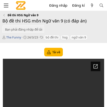
Đăng nhập
Đăng kí
Đề thi HSG Ngữ văn 9
Bộ đề thi HSG môn Ngữ văn 9 (có đáp án)
Bạn phải đăng nhập để tải
T
C
T
The Funny
24/3/23
bộ đề thi
hsg
ngữ văn 9
á
r
a
c
e
g
g
a
s
Tải về
i
t
ả
i
o
n
d
a
t
e