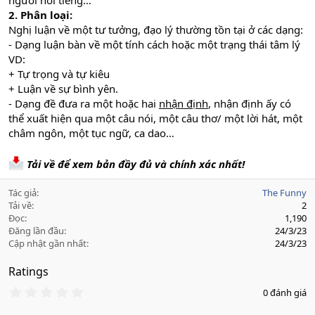
người nổi tiếng…
2. Phân loại:
Nghị luận về một tư tưởng, đạo lý thường tồn tại ở các dạng:
- Dạng luận bàn về một tính cách hoặc một trạng thái tâm lý
VD:
+ Tự trọng và tự kiêu
+ Luận về sự bình yên.
- Dạng đề đưa ra một hoặc hai
nhận định
, nhận định ấy có
thể xuất hiện qua một câu nói, một câu thơ/ một lời hát, một
châm ngôn, một tục ngữ, ca dao…
Tải về để xem bản đầy đủ và chính xác nhất!
Tác giả
The Funny
Tải về
2
Đọc
1,190
Đăng lần đầu
24/3/23
Cập nhật gần nhất
24/3/23
Ratings
0
0 đánh giá
.
0