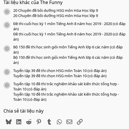
Tài liệu khác của The Funny
0
s
20 Chuyên đề bồi dưỡng HSG môn Hóa Học lớp 9
a
icon tài liệu
o
20 Chuyên đề bồi dưỡng HSG môn Hóa Học lớp 9
Đề thi cuối học kỳ 1 môn Tiếng Anh 8 năm học 2019 - 2020 (có đáp
icon tài liệu
án)
Đề thi cuối học kỳ 1 môn Tiếng Anh 8 năm học 2019 - 2020 (có đáp
án)
Bộ 150 đề thi học sinh giỏi môn Tiếng Anh lớp 6 các năm (có đáp
icon tài liệu
án)
Bộ 150 đề thi học sinh giỏi môn Tiếng Anh lớp 6 các năm (có đáp
án)
Tuyển tập 39 đề thi chọn HSG môn Toán 10 (có đáp án)
icon tài liệu
Tuyển tập 39 đề thi chọn HSG môn Toán 10 (có đáp án)
Tuyển tập 10 đề thi trắc nghiệm khảo sát kiến thức tổng hợp -
icon tài liệu
Toán 10 (có đáp án)
Tuyển tập 10 đề thi trắc nghiệm khảo sát kiến thức tổng hợp -
Toán 10 (có đáp án)
Chia sẻ tài liệu này
Bluesky
LinkedIn
Reddit
Pinterest
Tumblr
WhatsApp
Email
Link