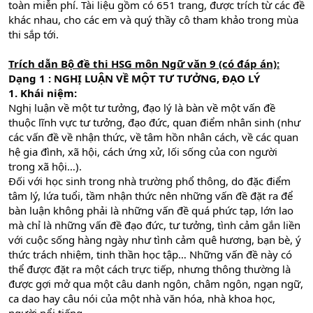
toàn miễn phí. Tài liệu gồm có 651 trang, được trích từ các đề
khác nhau, cho các em và quý thầy cô tham khảo trong mùa
thi sắp tới.
Trích dẫn Bộ đề thi HSG môn Ngữ văn 9 (có đáp án):
Dạng 1 : NGHỊ LUẬN VỀ MỘT TƯ TƯỞNG, ĐẠO LÝ
1. Khái niệm:
Nghị luận về một tư tưởng, đạo lý là bàn về một vấn đề
thuộc lĩnh vực tư tưởng, đạo đức, quan điểm nhân sinh (như
các vấn đề về nhận thức, về tâm hồn nhân cách, về các quan
hệ gia đình, xã hội, cách ứng xử, lối sống của con người
trong xã hội…).
Đối với học sinh trong nhà trường phổ thông, do đặc điểm
tâm lý, lứa tuổi, tầm nhận thức nên những vấn đề đặt ra để
bàn luận không phải là những vấn đề quá phức tạp, lớn lao
mà chỉ là những vấn đề đạo đức, tư tưởng, tình cảm gắn liền
với cuộc sống hàng ngày như tình cảm quê hương, bạn bè, ý
thức trách nhiệm, tinh thần học tập… Những vấn đề này có
thể được đặt ra một cách trực tiếp, nhưng thông thường là
được gợi mở qua một câu danh ngôn, châm ngôn, ngạn ngữ,
ca dao hay câu nói của một nhà văn hóa, nhà khoa học,