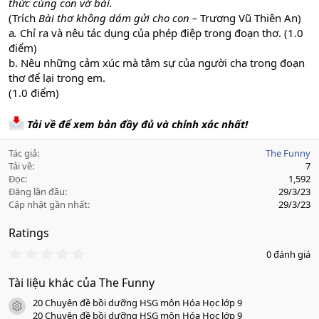
thức cùng con vở bài.
(Trích
Bài thơ không dám gửi cho con –
Trương Vũ Thiên An)
a
.
Chỉ ra và nêu tác dụng của phép điệp trong đoạn thơ. (1.0
điểm)
b. Nêu những cảm xúc mà tâm sự của người cha trong đoạn
thơ để lại trong em.
(1.0 điểm)
Tải về để xem bản đầy đủ và chính xác nhất!
Tác giả
The Funny
Tải về
7
Đọc
1,592
Đăng lần đầu
29/3/23
Cập nhật gần nhất
29/3/23
Ratings
0
0 đánh giá
.
0
Tài liệu khác của The Funny
0
s
20 Chuyên đề bồi dưỡng HSG môn Hóa Học lớp 9
a
icon tài liệu
o
20 Chuyên đề bồi dưỡng HSG môn Hóa Học lớp 9