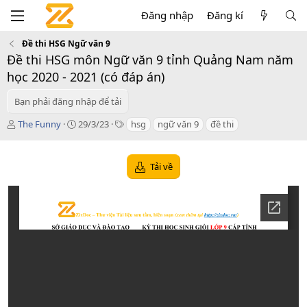
Đăng nhập
Đăng kí
Đề thi HSG Ngữ văn 9
Đề thi HSG môn Ngữ văn 9 tỉnh Quảng Nam năm
học 2020 - 2021 (có đáp án)
Bạn phải đăng nhập để tải
T
C
T
The Funny
29/3/23
hsg
ngữ văn 9
đề thi
á
r
a
c
e
g
g
a
s
Tải về
i
t
ả
i
o
n
d
a
t
e