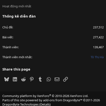
Hoạt động mới nhất
Thống kê diễn đàn
Chủ đề
237,512
Bài viết
277,422
Thành viên
139,467
Thành viên mới nhất
Tô Thị Hà
Share this page
Bluesky
LinkedIn
Reddit
Pinterest
Tumblr
WhatsApp
Email
Link
®
Community platform by XenForo
© 2010-2026 XenForo Ltd.
Parts of this site powered by
add-ons from DragonByte™
©2011-2026
DragonByte Technologies
(
Details
)