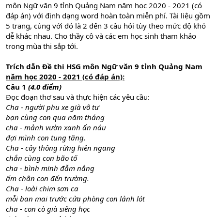
môn Ngữ văn 9 tỉnh Quảng Nam năm học 2020 - 2021 (có
đáp án) với định dạng word hoàn toàn miễn phí. Tài liệu gồm
5 trang, cùng với đó là 2 đến 3 câu hỏi tùy theo mức độ khó
dễ khác nhau. Cho thầy cô và các em học sinh tham khảo
trong mùa thi sắp tới.
Trích dẫn Đề thi HSG môn Ngữ văn 9 tỉnh Quảng Nam
năm học 2020 - 2021 (có đáp án):
Câu 1
(4.0 điểm)
Đọc đoạn thơ sau và thực hiện các yêu cầu:
Cha - người phu xe già vô tư
bạn cùng con qua năm tháng
cha - mảnh vườn xanh ẩn náu
đợi mình con tung tăng.
Cha - cây thông rừng hiên ngang
chắn cùng con bão tố
cha - bình minh đẫm nắng
ấm chân con đến trường.
Cha - loài chim sơn ca
mỗi ban mai trước cửa phòng con lảnh lót
cha - con cò già siêng học