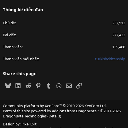
Thống kê diễn đàn
Chủ đề
237,512
Bài viết
277,422
Thành viên
139,466
Thành viên mới nhất
turkishcitizenship
Share this page
Bluesky
LinkedIn
Reddit
Pinterest
Tumblr
WhatsApp
Email
Link
®
Community platform by XenForo
© 2010-2026 XenForo Ltd.
Parts of this site powered by
add-ons from DragonByte™
©2011-2026
DragonByte Technologies
(
Details
)
Design by:
Pixel Exit