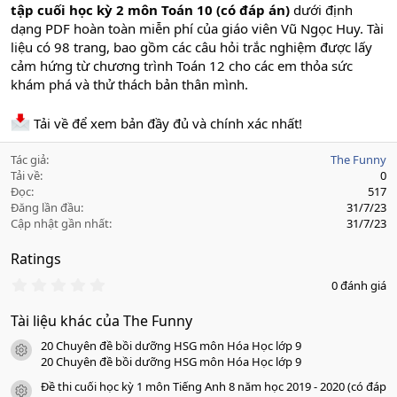
tập cuối học kỳ 2 môn Toán 10 (có đáp án)
dưới định
dạng PDF hoàn toàn miễn phí của giáo viên Vũ Ngọc Huy. Tài
liệu có 98 trang, bao gồm các câu hỏi trắc nghiệm được lấy
cảm hứng từ chương trình Toán 12 cho các em thỏa sức
khám phá và thử thách bản thân mình.
Tải về để xem bản đầy đủ và chính xác nhất!
Tác giả
The Funny
Tải về
0
Đọc
517
Đăng lần đầu
31/7/23
Cập nhật gần nhất
31/7/23
Ratings
0
0 đánh giá
.
0
Tài liệu khác của The Funny
0
s
20 Chuyên đề bồi dưỡng HSG môn Hóa Học lớp 9
a
icon tài liệu
o
20 Chuyên đề bồi dưỡng HSG môn Hóa Học lớp 9
Đề thi cuối học kỳ 1 môn Tiếng Anh 8 năm học 2019 - 2020 (có đáp
icon tài liệu