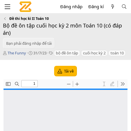
Đăng nhập
Đăng kí
Đề thi học kì II Toán 10
Bộ đề ôn tập cuối học kỳ 2 môn Toán 10 (có đáp
án)
Bạn phải đăng nhập để tải
T
C
T
The Funny
31/7/23
bộ đề ôn tập
cuối học kỳ 2
toán 10
á
r
a
c
e
g
g
a
s
Tải về
i
t
ả
i
o
n
d
a
t
e