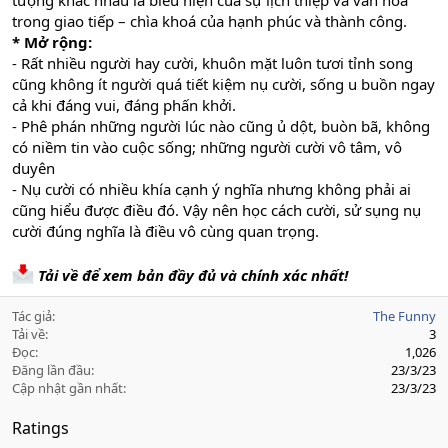
tượng khác nhau là biểu hiện của sự lịch thiệp và văn hoá
trong giao tiếp – chìa khoá của hạnh phúc và thành công.
* Mở rộng:
- Rất nhiều người hay cười, khuôn mặt luôn tươi tỉnh song
cũng không ít người quá tiết kiệm nụ cười, sống u buồn ngay
cả khi đáng vui, đáng phấn khởi.
- Phê phán những người lúc nào cũng ủ dột, buòn bã, không
có niềm tin vào cuộc sống; những người cười vô tâm, vô
duyên
- Nụ cười có nhiều khía cạnh ý nghĩa nhưng không phải ai
cũng hiểu được điều đó. Vậy nên học cách cười, sử sụng nụ
cười đúng nghĩa là điều vô cùng quan trọng.
Tải về để xem bản đầy đủ và chính xác nhất!
Tác giả
The Funny
Tải về
3
Đọc
1,026
Đăng lần đầu
23/3/23
Cập nhật gần nhất
23/3/23
Ratings