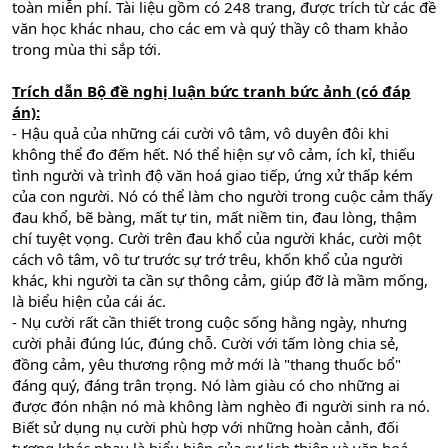
toàn miễn phí. Tài liệu gồm có 248 trang, được trích từ các đề
văn học khác nhau, cho các em và quý thầy cô tham khảo
trong mùa thi sắp tới.
Trích dẫn Bộ đề nghị luận bức tranh bức ảnh (có đáp
án):
- Hậu quả của những cái cười vô tâm, vô duyên đôi khi
không thể đo đếm hết. Nó thể hiện sự vô cảm, ích kỉ, thiếu
tình người và trình độ văn hoá giao tiếp, ứng xử thấp kém
của con người. Nó có thể làm cho người trong cuộc cảm thấy
đau khổ, bẽ bàng, mất tự tin, mất niềm tin, đau lòng, thậm
chí tuyệt vọng. Cười trên đau khổ của người khác, cười một
cách vô tâm, vô tư trước sự trớ trêu, khốn khổ của người
khác, khi người ta cần sự thông cảm, giúp đỡ là mầm mống,
là biểu hiện của cái ác.
- Nụ cười rất cần thiết trong cuộc sống hằng ngày, nhưng
cười phải đúng lúc, đúng chỗ. Cười với tấm lòng chia sẻ,
đồng cảm, yêu thương rộng mở mới là "thang thuốc bổ"
đáng quý, đáng trân trọng. Nó làm giàu có cho những ai
được đón nhận nó mà không làm nghèo đi người sinh ra nó.
Biết sử dụng nụ cười phù hợp với những hoàn cảnh, đối