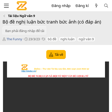
Đăng nhập
Đăng kí
Tài liệu Ngữ văn 9
Bộ đề nghị luận bức tranh bức ảnh (có đáp án)
Bạn phải đăng nhập để tải
T
C
T
The Funny
23/3/23
bộ đề
nghị luận
ngữ văn 9
á
r
a
c
e
g
g
a
s
Tải về
i
t
ả
i
o
n
d
a
t
e