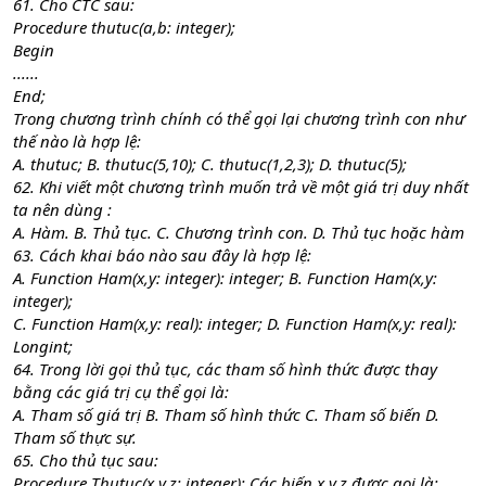
61. Cho CTC sau:
Procedure thutuc(a,b: integer);
Begin
......
End;
Trong chương trình chính có thể gọi lại chương trình con như
thế nào là hợp lệ:
A. thutuc; B. thutuc(5,10); C. thutuc(1,2,3); D. thutuc(5);
62. Khi viết một chương trình muốn trả về một giá trị duy nhất
ta nên dùng :
A. Hàm. B. Thủ tục. C. Chương trình con. D. Thủ tục hoặc hàm
63. Cách khai báo nào sau đây là hợp lệ:
A. Function Ham(x,y: integer): integer; B. Function Ham(x,y:
integer);
C. Function Ham(x,y: real): integer; D. Function Ham(x,y: real):
Longint;
64. Trong lời gọi thủ tục, các tham số hình thức được thay
bằng các giá trị cụ thể gọi là:
A. Tham số giá trị B. Tham số hình thức C. Tham số biến D.
Tham số thực sự.
65. Cho thủ tục sau:
Procedure Thutuc(x,y,z: integer); Các biến x,y,z được gọi là: