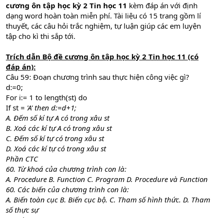
cương ôn tập học kỳ 2 Tin học 11
kèm đáp án với định
dạng word hoàn toàn miễn phí. Tài liệu có 15 trang gồm lí
thuyết, các câu hỏi trắc nghiệm, tự luận giúp các em luyện
tập cho kì thi sắp tới.
Trích dẫn Bộ đề cương ôn tập học kỳ 2 Tin học 11 (có
đáp án):
Câu 59: Đoạn chương trình sau thực hiện công việc gì?
d:=0;
For i:= 1 to length(st) do
If st
= 'A' then d:=d+1;
A. Đếm số kí tự A có trong xâu st
B. Xoá các kí tự A có trong xâu st
C. Đếm số kí tự có trong xâu st
D. Xoá các kí tự có trong xâu st
Phần CTC
60. Từ khoá của chương trình con là:
A. Procedure B. Function C. Program D. Procedure và Function
60. Các biến của chương trình con là:
A. Biến toàn cục B. Biến cục bộ. C. Tham số hình thức. D. Tham
số thực sự