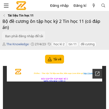
Đăng nhập
Đăng kí
Tài liệu Tin học 11
Bộ đề cương ôn tập học kỳ 2 Tin học 11 (có đáp
án)
Bạn phải đăng nhập để tải
T
C
T
The Knowledge
27/4/23
học kì 2
tin 11
đề cương
á
r
a
c
e
g
g
a
s
Tải về
i
t
ả
i
o
n
d
a
t
e