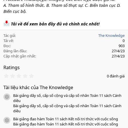
A. Tham số hình thức. B. Tham số thực sự. C. Biến toàn cục D.
Biến cục bộ.
Tải về để xem bản đầy đủ và chính xác nhất!
Tác giả
The Knowledge
Tải về
0
Đọc
903
Đăng lần đầu
27/4/23
Cập nhật gần nhất
27/4/23
Ratings
0
0 đánh giá
.
0
Tài liệu khác của The Knowledge
0
s
Bài giảng dãy số, cấp số cộng và cấp số nhân Toán 11 sách Cánh
a
icon tài liệu
o
diều
Bài giảng dãy số, cấp số cộng và cấp số nhân Toán 11 sách Cánh
diều
Bài giảng đạo hàm Toán 11 sách Kết nối tri thức với cuộc sống
icon tài liệu
Bài giảng đạo hàm Toán 11 sách Kết nối tri thức với cuộc sống